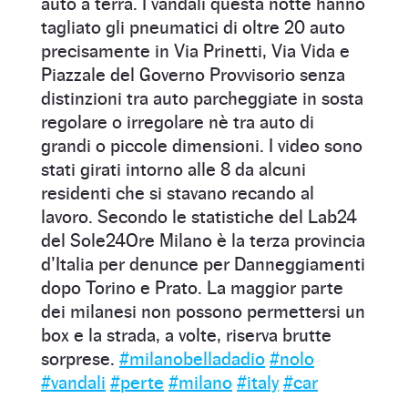
auto a terra. I vandali questa notte hanno
tagliato gli pneumatici di oltre 20 auto
precisamente in Via Prinetti, Via Vida e
Piazzale del Governo Provvisorio senza
distinzioni tra auto parcheggiate in sosta
regolare o irregolare nè tra auto di
grandi o piccole dimensioni. I video sono
stati girati intorno alle 8 da alcuni
residenti che si stavano recando al
lavoro. Secondo le statistiche del Lab24
del Sole24Ore Milano è la terza provincia
d’Italia per denunce per Danneggiamenti
dopo Torino e Prato. La maggior parte
dei milanesi non possono permettersi un
box e la strada, a volte, riserva brutte
sorprese.
#milanobelladadio
#nolo
#vandali
#perte
#milano
#italy
#car