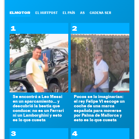
ELMOTOR
EL HUFFPOST
EL PAÍS
AS
CADENA SER
1
2
Se encontró a Leo Messi
Pocos se lo imaginarían:
en un aparcamiento... y
el rey Felipe VI escoge un
descubrió la bestia que
coche de una marca
conduce: no es un Ferrari
española para moverse
ni un Lamborghini y esto
por Palma de Mallorca y
es lo que cuesta
esto es lo que cuesta
3
4