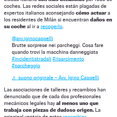
coches. Las redes sociales están plagadas de
expertos italianos aconsejando
cómo actuar
a
los residentes de Milán si encuentran
daños en
su coche
al ir a
recogerlo
.
@avv.iginocappelli
Brutte sorprese nei parcheggi. Cosa fare
quando trovi la macchina danneggiata
#incidentistradali
#risarcimento
#parcheggio
♬ suono originale – Avv. Igino Cappelli
Las asociaciones de talleres y recambios han
denunciado que de cada dos profesionales
mecánicos legales hay
al menos uno que
trabaja con piezas de dudoso origen.
La
principal ventaja de estos
recambios