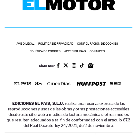
AVISO LEGAL
POLÍTICA DE PRIVACIDAD
CONFIGURACIÓN DE COOKIES
POLÍTICA DE COOKIES
ACCESIBILIDAD
CONTACTO
SÍGUENOS:
EDICIONES EL PAIS, S.L.U.
realiza una reserva expresa de las
reproducciones y usos de las obras y otras prestaciones accesibles
desde este sitio web a medios de lectura mecánica u otros medios
que resulten adecuados a tal fin de conformidad con el artículo 67.3
del Real Decreto-ley 24/2021, de 2 de noviembre.