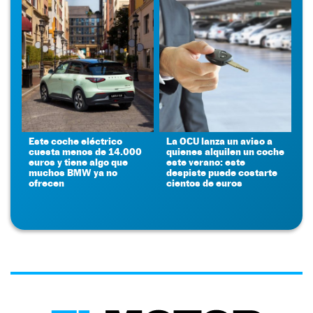
Este coche eléctrico
La OCU lanza un aviso a
cuesta menos de 14.000
quienes alquilen un coche
euros y tiene algo que
este verano: este
muchos BMW ya no
despiste puede costarte
ofrecen
cientos de euros