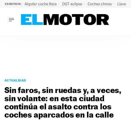
Alquilar coche Ibiza
DGT eclipse
Coches chinos
Llaves 
ES NOTICIA:
LO ÚLTIMO
Hongqi prepara su desembarco en España: SUV eléctricos c
LO ÚLTIMO
Hongqi prepara su desembarco en España: SUV eléctricos c
ACTUALIDAD
ELÉCTRICOS
CONDUCIR
PRUEBAS
Saltar
VIRALES
al
ACTUALIDAD
PODCAST
contenido
Sin faros, sin ruedas y, a veces,
MOTOS
sin volante: en esta ciudad
TECNOLOGÍA
continúa el asalto contra los
SUPERCOCHES
MOTORTV
coches aparcados en la calle
PREMIOS
SERVICIOS