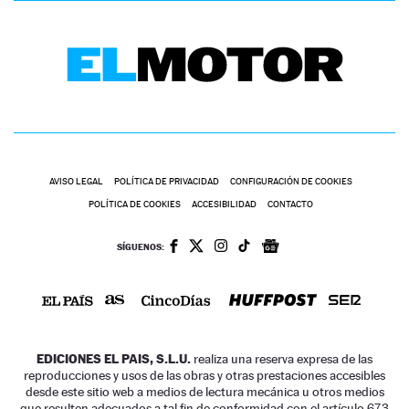
AVISO LEGAL
POLÍTICA DE PRIVACIDAD
CONFIGURACIÓN DE COOKIES
POLÍTICA DE COOKIES
ACCESIBILIDAD
CONTACTO
SÍGUENOS:
EDICIONES EL PAIS, S.L.U.
realiza una reserva expresa de las
reproducciones y usos de las obras y otras prestaciones accesibles
desde este sitio web a medios de lectura mecánica u otros medios
que resulten adecuados a tal fin de conformidad con el artículo 67.3