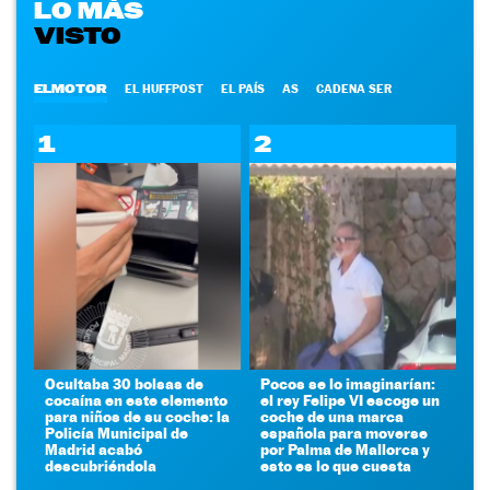
LO MÁS
VISTO
ELMOTOR
EL HUFFPOST
EL PAÍS
AS
CADENA SER
1
2
Ocultaba 30 bolsas de
Pocos se lo imaginarían:
cocaína en este elemento
el rey Felipe VI escoge un
para niños de su coche: la
coche de una marca
Policía Municipal de
española para moverse
Madrid acabó
por Palma de Mallorca y
descubriéndola
esto es lo que cuesta