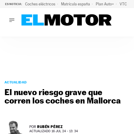
Coches eléctricos
Matrícula españa
Plan Auto+
VTC
ES NOTICIA:
LO ÚLTIMO
La Lista Blanca del Programa Auto+: todos los coches eléct
LO ÚLTIMO
La Lista Blanca del Programa Auto+: todos los coches eléctr
ACTUALIDAD
ELÉCTRICOS
CONDUCIR
PRUEBAS
Saltar
VIRALES
al
ACTUALIDAD
PODCAST
contenido
El nuevo riesgo grave que
MOTOS
corren los coches en Mallorca
TECNOLOGÍA
SUPERCOCHES
MOTORTV
PREMIOS
RUBÉN PÉREZ
POR
SERVICIOS
ACTUALIZADO 16 JUL 24 - 13: 34