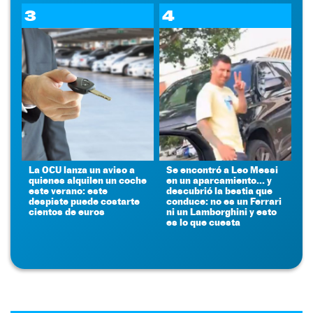
3
4
La OCU lanza un aviso a
Se encontró a Leo Messi
quienes alquilen un coche
en un aparcamiento... y
este verano: este
descubrió la bestia que
despiste puede costarte
conduce: no es un Ferrari
cientos de euros
ni un Lamborghini y esto
es lo que cuesta