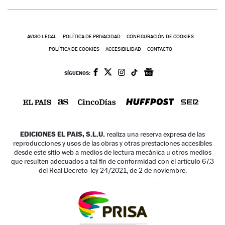
AVISO LEGAL
POLÍTICA DE PRIVACIDAD
CONFIGURACIÓN DE COOKIES
POLÍTICA DE COOKIES
ACCESIBILIDAD
CONTACTO
SÍGUENOS:
EDICIONES EL PAIS, S.L.U.
realiza una reserva expresa de las
reproducciones y usos de las obras y otras prestaciones accesibles
desde este sitio web a medios de lectura mecánica u otros medios
que resulten adecuados a tal fin de conformidad con el artículo 67.3
del Real Decreto-ley 24/2021, de 2 de noviembre.