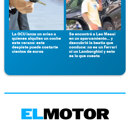
La OCU lanza un aviso a
Se encontró a Leo Messi
quienes alquilen un coche
en un aparcamiento... y
este verano: este
descubrió la bestia que
despiste puede costarte
conduce: no es un Ferrari
cientos de euros
ni un Lamborghini y esto
es lo que cuesta