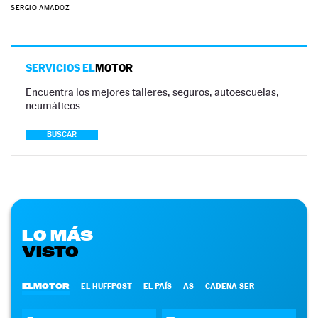
SERGIO AMADOZ
SERVICIOS EL
MOTOR
Encuentra los mejores talleres, seguros, autoescuelas,
neumáticos…
BUSCAR
LO MÁS
VISTO
ELMOTOR
EL HUFFPOST
EL PAÍS
AS
CADENA SER