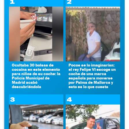
1
2
Ocultaba 30 bolsas de
Pocos se lo imaginarían:
cocaína en este elemento
el rey Felipe VI escoge un
para niños de su coche: la
coche de una marca
Policía Municipal de
española para moverse
Madrid acabó
por Palma de Mallorca y
descubriéndola
esto es lo que cuesta
3
4