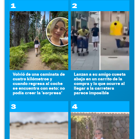
1
2
Volvió de una caminata de
Lanzan a su amigo cuesta
cuatro kilómetros y
abajo en un carrito de la
cuando regresa al coche
compra y lo que ocurre al
se encuentra con esto: no
llegar a la carretera
podía creer la 'sorpresa'
parece imposible
3
4