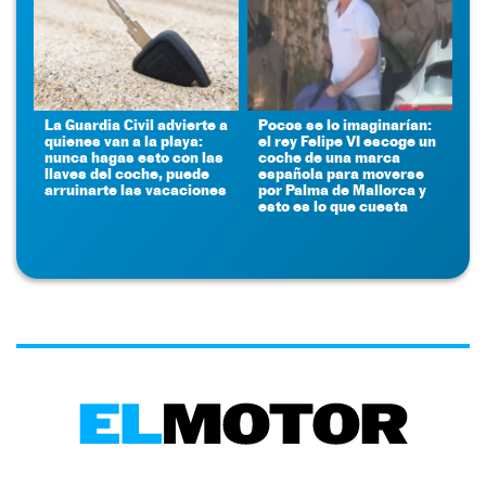
La Guardia Civil advierte a
Pocos se lo imaginarían:
quienes van a la playa:
el rey Felipe VI escoge un
nunca hagas esto con las
coche de una marca
llaves del coche, puede
española para moverse
arruinarte las vacaciones
por Palma de Mallorca y
esto es lo que cuesta