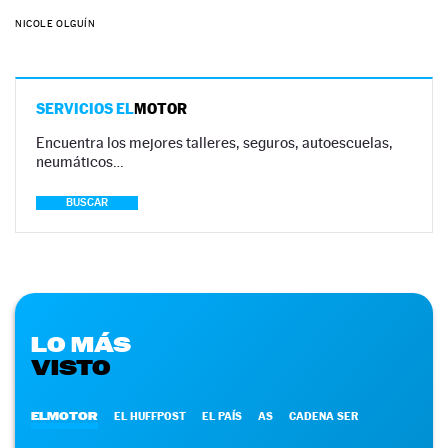
NICOLE OLGUÍN
SERVICIOS EL
MOTOR
Encuentra los mejores talleres, seguros, autoescuelas,
neumáticos…
BUSCAR
LO MÁS
VISTO
ELMOTOR
EL HUFFPOST
EL PAÍS
AS
CADENA SER