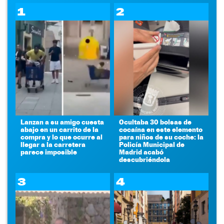
1
2
Lanzan a su amigo cuesta
Ocultaba 30 bolsas de
abajo en un carrito de la
cocaína en este elemento
compra y lo que ocurre al
para niños de su coche: la
llegar a la carretera
Policía Municipal de
parece imposible
Madrid acabó
descubriéndola
3
4