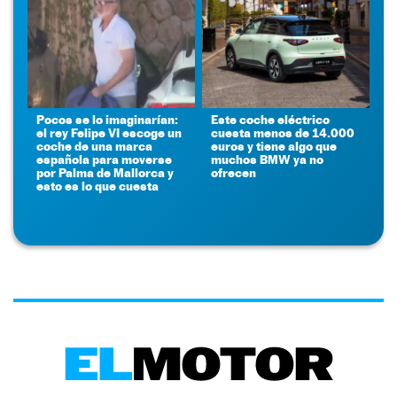
Pocos se lo imaginarían:
Este coche eléctrico
el rey Felipe VI escoge un
cuesta menos de 14.000
coche de una marca
euros y tiene algo que
española para moverse
muchos BMW ya no
por Palma de Mallorca y
ofrecen
esto es lo que cuesta