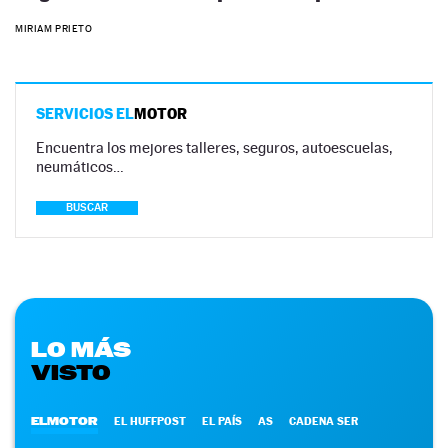
MIRIAM PRIETO
SERVICIOS EL
MOTOR
Encuentra los mejores talleres, seguros, autoescuelas,
neumáticos…
BUSCAR
LO MÁS
VISTO
ELMOTOR
EL HUFFPOST
EL PAÍS
AS
CADENA SER