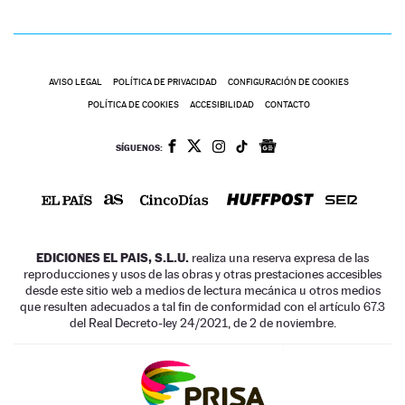
AVISO LEGAL
POLÍTICA DE PRIVACIDAD
CONFIGURACIÓN DE COOKIES
POLÍTICA DE COOKIES
ACCESIBILIDAD
CONTACTO
SÍGUENOS:
EDICIONES EL PAIS, S.L.U.
realiza una reserva expresa de las
reproducciones y usos de las obras y otras prestaciones accesibles
desde este sitio web a medios de lectura mecánica u otros medios
que resulten adecuados a tal fin de conformidad con el artículo 67.3
del Real Decreto-ley 24/2021, de 2 de noviembre.