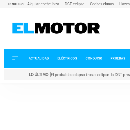
Alquilar coche Ibiza
DGT eclipse
Coches chinos
Llaves
ES NOTICIA:
ACTUALIDAD
ELÉCTRICOS
CONDUCIR
ACTUALIDAD
ELÉCTRICOS
CONDUCIR
PRUEBAS
PRUEBAS
Saltar
VIRALES
LO ÚLTIMO
El probable colapso tras el eclipse: la DGT p
al
PODCAST
LO ÚLTIMO
El probable colapso tras el eclipse: la DGT prevé u
contenido
MOTOS
TECNOLOGÍA
SUPERCOCHES
MOTORTV
PREMIOS
SERVICIOS