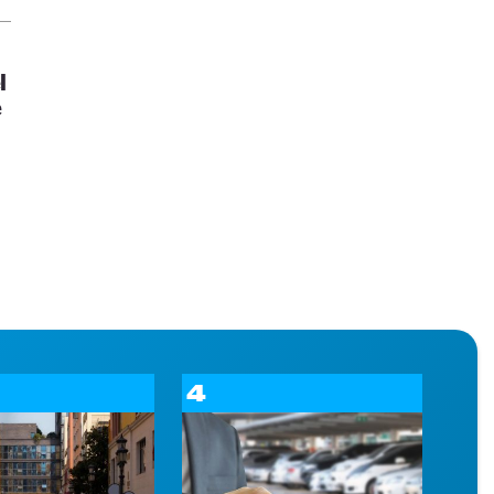
l
e
4