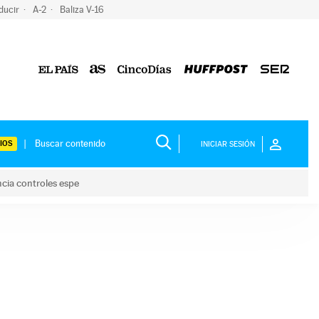
ducir
A-2
Baliza V-16
IOS
INICIAR SESIÓN
ncia controles espe
 y anuncia controles espe