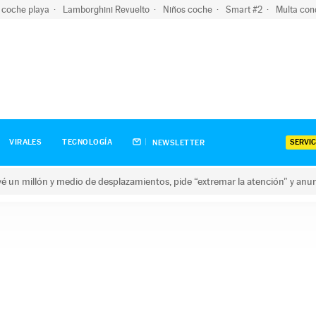
 coche playa
Lamborghini Revuelto
Niños coche
Smart #2
Multa con
SERVIC
VIRALES
TECNOLOGÍA
NEWSLETTER
revé un millón y medio de desplazamientos, pide “extremar la atención” y anu
n millón y medio de desplazamientos, pide “extremar la atención”