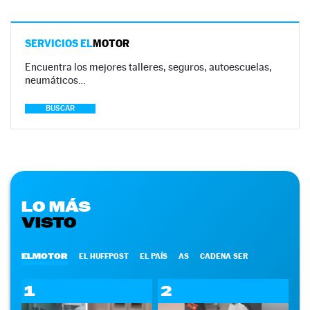
SERVICIOS EL
MOTOR
Encuentra los mejores talleres, seguros, autoescuelas,
neumáticos…
BUSCAR
LO MÁS
VISTO
ELMOTOR
EL HUFFPOST
EL PAÍS
AS
CADENA SER
1
2