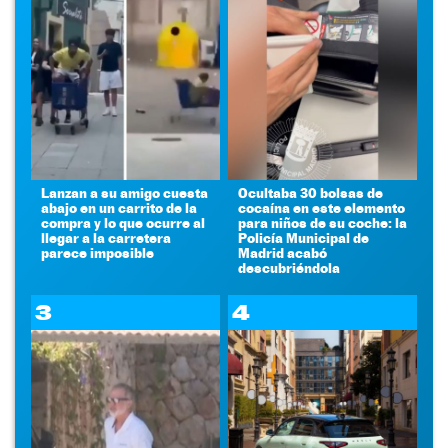
Lanzan a su amigo cuesta
Ocultaba 30 bolsas de
abajo en un carrito de la
cocaína en este elemento
compra y lo que ocurre al
para niños de su coche: la
llegar a la carretera
Policía Municipal de
parece imposible
Madrid acabó
descubriéndola
3
4