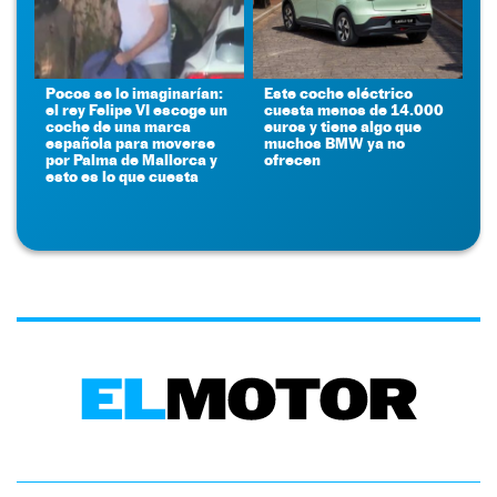
Pocos se lo imaginarían:
Este coche eléctrico
el rey Felipe VI escoge un
cuesta menos de 14.000
coche de una marca
euros y tiene algo que
española para moverse
muchos BMW ya no
por Palma de Mallorca y
ofrecen
esto es lo que cuesta