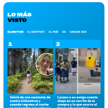
LO MÁS
VISTO
ELMOTOR
EL HUFFPOST
EL PAÍS
AS
CADENA SER
1
2
Volvió de una caminata de
Lanzan a su amigo cuesta
cuatro kilómetros y
abajo en un carrito de la
cuando regresa al coche
compra y lo que ocurre al
se encuentra con esto: no
llegar a la carretera