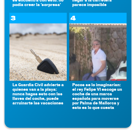
podía creer la 'sorpresa'
parece imposible
3
4
La Guardia Civil advierte a
Pocos se lo imaginarían:
quienes van a la playa:
el rey Felipe VI escoge un
nunca hagas esto con las
coche de una marca
llaves del coche, puede
española para moverse
arruinarte las vacaciones
por Palma de Mallorca y
esto es lo que cuesta