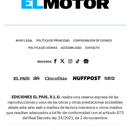
AVISO LEGAL
POLÍTICA DE PRIVACIDAD
CONFIGURACIÓN DE COOKIES
POLÍTICA DE COOKIES
ACCESIBILIDAD
CONTACTO
SÍGUENOS:
EDICIONES EL PAIS, S.L.U.
realiza una reserva expresa de las
reproducciones y usos de las obras y otras prestaciones accesibles
desde este sitio web a medios de lectura mecánica u otros medios
que resulten adecuados a tal fin de conformidad con el artículo 67.3
del Real Decreto-ley 24/2021, de 2 de noviembre.