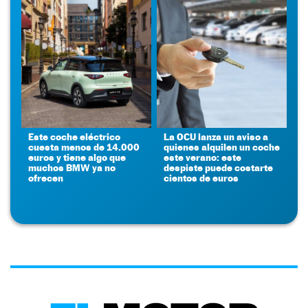
Este coche eléctrico
La OCU lanza un aviso a
cuesta menos de 14.000
quienes alquilen un coche
euros y tiene algo que
este verano: este
muchos BMW ya no
despiste puede costarte
ofrecen
cientos de euros