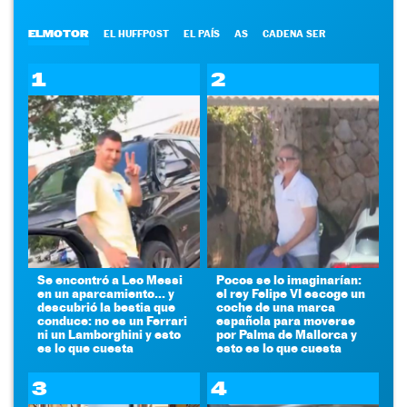
ELMOTOR
EL HUFFPOST
EL PAÍS
AS
CADENA SER
1
2
Se encontró a Leo Messi
Pocos se lo imaginarían:
en un aparcamiento... y
el rey Felipe VI escoge un
descubrió la bestia que
coche de una marca
conduce: no es un Ferrari
española para moverse
ni un Lamborghini y esto
por Palma de Mallorca y
es lo que cuesta
esto es lo que cuesta
3
4