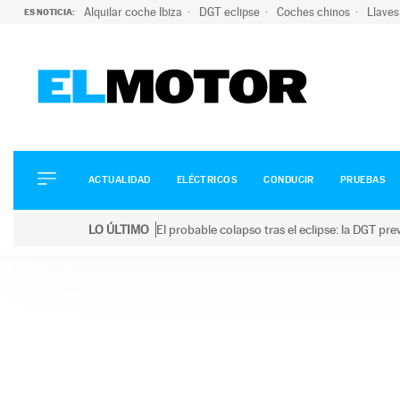
Alquilar coche Ibiza
DGT eclipse
Coches chinos
Llaves
ES NOTICIA:
ACTUALIDAD
ELÉCTRICOS
CONDUCIR
ACTUALIDAD
ELÉCTRICOS
CONDUCIR
PRUEBAS
PRUEBAS
Saltar
VIRALES
LO ÚLTIMO
El probable colapso tras el eclipse: la DGT p
al
PODCAST
LO ÚLTIMO
El probable colapso tras el eclipse: la DGT prevé u
contenido
MOTOS
TECNOLOGÍA
SUPERCOCHES
MOTORTV
PREMIOS
SERVICIOS