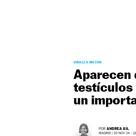
NEWSLETTER
SÍGUENOS
VIRALES MOTOR
Aparecen 
testículos
un importa
ANDREA GIL
POR
MADRID |
20 NOV 24 - 12