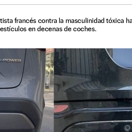
rtista francés contra la masculinidad tóxica h
testículos en decenas de coches.