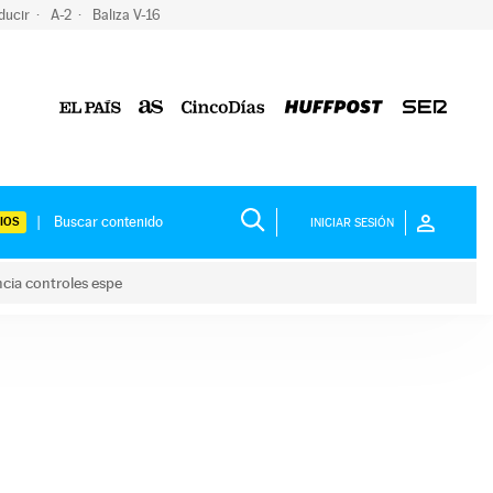
ducir
A-2
Baliza V-16
IOS
INICIAR SESIÓN
ncia controles espe
 y anuncia controles espe