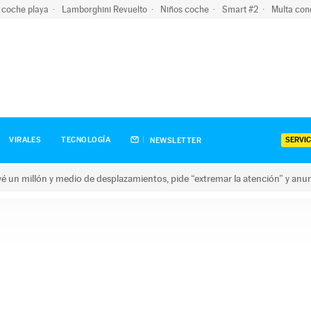
 coche playa
Lamborghini Revuelto
Niños coche
Smart #2
Multa con
SERVIC
VIRALES
TECNOLOGÍA
NEWSLETTER
revé un millón y medio de desplazamientos, pide “extremar la atención” y anu
n millón y medio de desplazamientos, pide “extremar la atención”