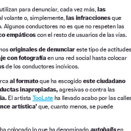
utilizan para denunciar, cada vez más,
las
l volante o, simplemente,
las infracciones
que
ico. Algunos conductores no es que no respeten las
co empáticos
con el resto de usuarios de las vías.
enos
originales de denunciar
este tipo de actitudes
e con fotografía
en una red social hasta colocar
as
de los conductores incívicos.
erca
al formato
que ha escogido
este ciudadano
nductas inapropiadas,
agresivas o contra las
ia.
El artista
TooLate
ha llevado acabo por las calle
nce artística’
que, cuanto menos, se puede
ha colocado lo que ha denominado
autoballs
en