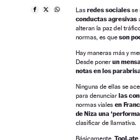
Las
redes sociales
se 
conductas agresivas
a
alteran la paz del tráf
normas, es que
son po
Hay maneras más y m
Desde poner
un mensaj
notas en los parabris
Ninguna de ellas se ac
para denunciar
las co
normas viales
en Franc
de Niza una ‘performa
clasificar de llamativa.
Básicamente,
TooLate