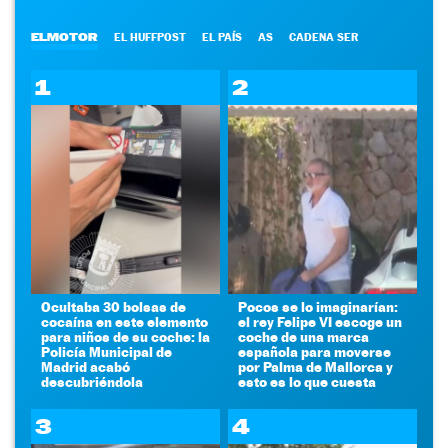
ELMOTOR
EL HUFFPOST
EL PAÍS
AS
CADENA SER
1
2
Ocultaba 30 bolsas de
Pocos se lo imaginarían:
cocaína en este elemento
el rey Felipe VI escoge un
para niños de su coche: la
coche de una marca
Policía Municipal de
española para moverse
Madrid acabó
por Palma de Mallorca y
descubriéndola
esto es lo que cuesta
3
4