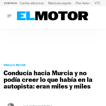
Coches eléctricos
Matrícula españa
Plan Auto+
VTC
ES NOTICIA:
LO ÚLTIMO
La Lista Blanca del Programa Auto+: todos los coches eléct
LO ÚLTIMO
La Lista Blanca del Programa Auto+: todos los coches eléctr
ACTUALIDAD
ELÉCTRICOS
CONDUCIR
PRUEBAS
Saltar
VIRALES
al
VIRALES MOTOR
PODCAST
contenido
Conducía hacia Murcia y no
MOTOS
podía creer lo que había en la
TECNOLOGÍA
autopista: eran miles y miles
SUPERCOCHES
MOTORTV
PREMIOS
SERVICIOS