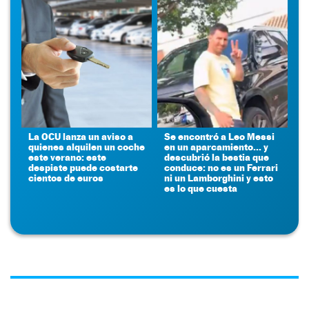
La OCU lanza un aviso a
Se encontró a Leo Messi
quienes alquilen un coche
en un aparcamiento... y
este verano: este
descubrió la bestia que
despiste puede costarte
conduce: no es un Ferrari
cientos de euros
ni un Lamborghini y esto
es lo que cuesta