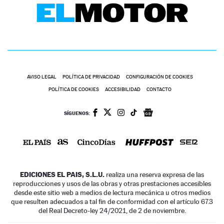
AVISO LEGAL
POLÍTICA DE PRIVACIDAD
CONFIGURACIÓN DE COOKIES
POLÍTICA DE COOKIES
ACCESIBILIDAD
CONTACTO
SÍGUENOS:
EDICIONES EL PAIS, S.L.U.
realiza una reserva expresa de las
reproducciones y usos de las obras y otras prestaciones accesibles
desde este sitio web a medios de lectura mecánica u otros medios
que resulten adecuados a tal fin de conformidad con el artículo 67.3
del Real Decreto-ley 24/2021, de 2 de noviembre.