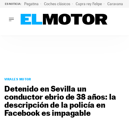
Pegatina
Coches clásicos
Cupra rey Felipe
Caravana lig
ES NOTICIA:
LO ÚLTIMO
El hiperdeportivo que desafía todas las tendencias: V12 a
LO ÚLTIMO
El hiperdeportivo que desafía todas las tendencias: V12 at
ACTUALIDAD
ELÉCTRICOS
CONDUCIR
PRUEBAS
Saltar
VIRALES
al
VIRALES MOTOR
PODCAST
contenido
Detenido en Sevilla un
MOTOS
conductor ebrio de 38 años: la
TECNOLOGÍA
descripción de la policía en
SUPERCOCHES
MOTORTV
Facebook es impagable
PREMIOS
SERVICIOS