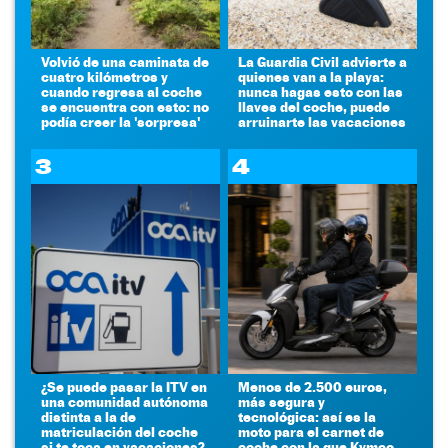
Volvió de una caminata de
La Guardia Civil advierte a
cuatro kilómetros y
quienes van a la playa:
cuando regresa al coche
nunca hagas esto con las
se encuentra con esto: no
llaves del coche, puede
podía creer la 'sorpresa'
arruinarte las vacaciones
3
4
¿Se puede pasar la ITV en
Menos de 2.500 euros,
una comunidad autónoma
más segura y
distinta a la de
tecnológica: así es la
matriculación del coche
moto para el carnet de
si te toca en vacaciones?
coche con la que Kymco