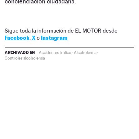
concienciación ciudadana.
Sigue toda la información de EL MOTOR desde
Facebook
,
X
o
Instagram
ARCHIVADO EN
Accidentes tráfico
·
Alcoholemia
·
Controles alcoholemia