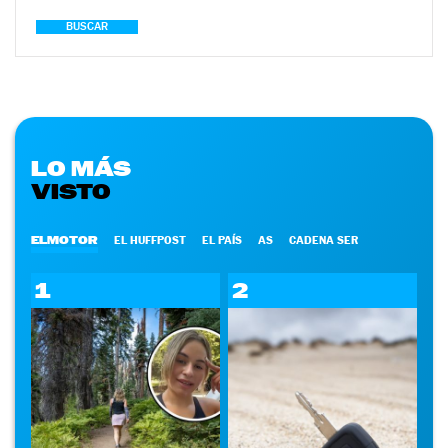
BUSCAR
LO MÁS
VISTO
ELMOTOR
EL HUFFPOST
EL PAÍS
AS
CADENA SER
1
2