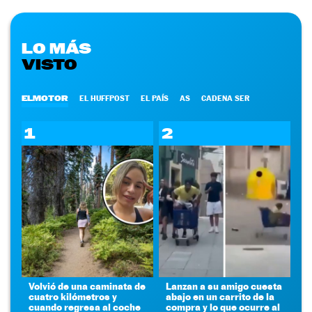
LO MÁS
VISTO
ELMOTOR
EL HUFFPOST
EL PAÍS
AS
CADENA SER
1
2
Volvió de una caminata de
Lanzan a su amigo cuesta
cuatro kilómetros y
abajo en un carrito de la
cuando regresa al coche
compra y lo que ocurre al