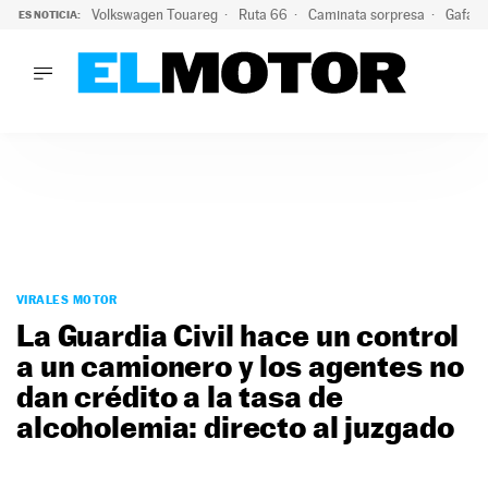
Volkswagen Touareg
Ruta 66
Caminata sorpresa
Gafas 
ES NOTICIA:
LO ÚLTIMO
Ni se te ocurra usar las gafas del eclipse al volante: el moti
LO ÚLTIMO
Ni se te ocurra usar las gafas del eclipse al volante: el motiv
ACTUALIDAD
ELÉCTRICOS
CONDUCIR
PRUEBAS
Saltar
VIRALES
al
VIRALES MOTOR
PODCAST
contenido
La Guardia Civil hace un control
MOTOS
a un camionero y los agentes no
TECNOLOGÍA
dan crédito a la tasa de
SUPERCOCHES
MOTORTV
alcoholemia: directo al juzgado
PREMIOS
SERVICIOS