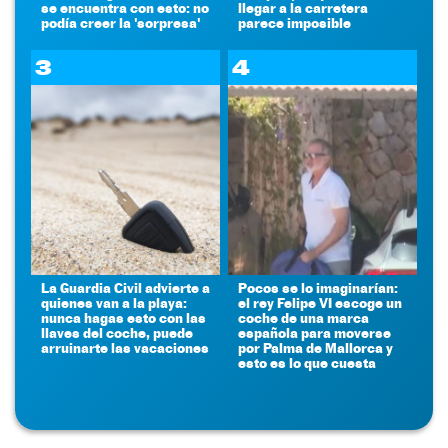
se encuentra con esto: no
llegar a la carretera
podía creer la 'sorpresa'
parece imposible
3
4
La Guardia Civil advierte a
Pocos se lo imaginarían:
quienes van a la playa:
el rey Felipe VI escoge un
nunca hagas esto con las
coche de una marca
llaves del coche, puede
española para moverse
arruinarte las vacaciones
por Palma de Mallorca y
esto es lo que cuesta