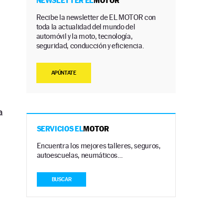
NEWSLETTER EL
MOTOR
Recibe la newsletter de EL MOTOR con
toda la actualidad del mundo del
á
automóvil y la moto, tecnología,
seguridad, conducción y eficiencia.
APÚNTATE
a
SERVICIOS EL
MOTOR
Encuentra los mejores talleres, seguros,
autoescuelas, neumáticos…
BUSCAR