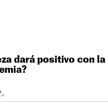
za dará positivo con la
lemia?
Z
: 37