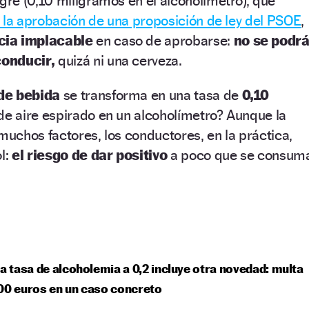
ngre (0,10 miligramos en el alcoholímetro), que
 la aprobación de una proposición de ley del PSOE
,
ia implacable
en caso de aprobarse:
no se podr
conducir,
quizá ni una cerveza.
de bebida
se transforma en una tasa de
0,10
 de aire espirado en un alcoholímetro? Aunque la
uchos factores, los conductores, en la práctica,
l:
el riesgo de dar positivo
a poco que se consum
la tasa de alcoholemia a 0,2 incluye otra novedad: multa
00 euros en un caso concreto