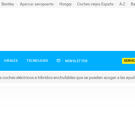
Bentley
Aparcar aeropuerto
Hongqi
Coches viejos España
A-2
Ba
SERVIC
VIRALES
TECNOLOGÍA
NEWSLETTER
s coches eléctricos e híbridos enchufables que se pueden acoger a las ayu
hes eléctricos e híbridos enchufables que se pueden acoger a la