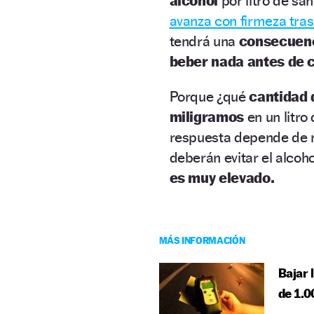
alcohol
por litro de sa
avanza con firmeza tras
tendrá una
consecuenc
beber nada antes de 
Porque ¿qué
cantidad 
miligramos
en un litro
respuesta depende de m
deberán evitar el alcoho
es muy elevado.
MÁS INFORMACIÓN
Bajar 
de 1.0