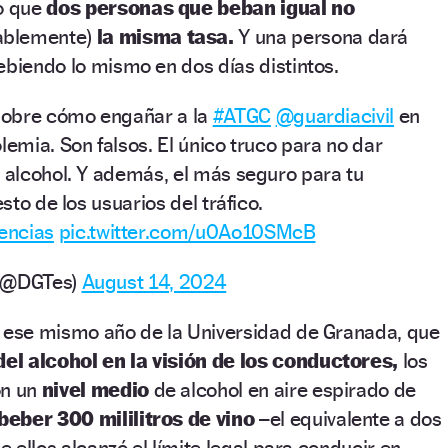
lo que
dos personas que beban igual no
ablemente)
la misma tasa.
Y una persona dará
ebiendo lo mismo en dos días distintos.
obre cómo engañar a la
#ATGC
@guardiacivil
en
lemia. Son falsos. El único truco para no dar
r alcohol. Y además, el más seguro para tu
esto de los usuarios del tráfico.
encias
pic.twitter.com/u0Ao10SMcB
o (@DGTes)
August 14, 2024
e ese mismo año de la Universidad de Granada, que
del alcohol en la visión de los conductores,
los
on un
nivel medio
de alcohol en aire espirado de
beber 300 mililitros de vino
–el equivalente a dos
de ellos alcanzó el límite legal para conducir en