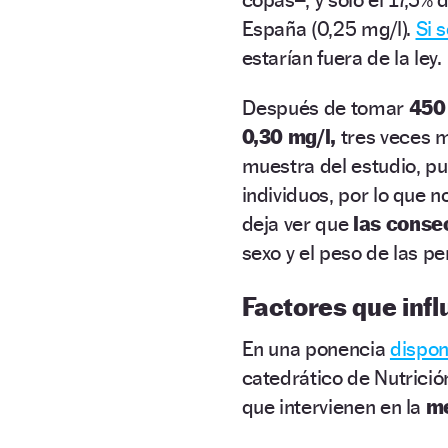
España (0,25 mg/l).
Si 
estarían fuera de la ley.
Después de tomar
450 
0,30 mg/l,
tres veces m
muestra del estudio, pu
individuos, por lo que n
deja ver que
las conse
sexo y el peso de las p
Factores que infl
En una ponencia
dispon
catedrático de Nutrici
que intervienen en la
me