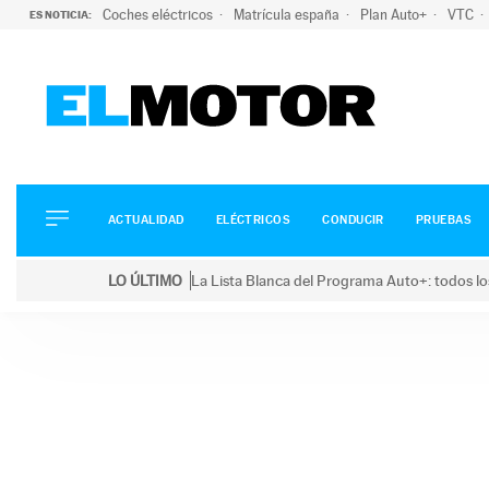
Coches eléctricos
Matrícula españa
Plan Auto+
VTC
ES NOTICIA:
ACTUALIDAD
ELÉCTRICOS
CONDUCIR
ACTUALIDAD
ELÉCTRICOS
CONDUCIR
PRUEBAS
PRUEBAS
Saltar
VIRALES
LO ÚLTIMO
La Lista Blanca del Programa Auto+: todos lo
al
PODCAST
LO ÚLTIMO
La Lista Blanca del Programa Auto+: todos los coc
contenido
MOTOS
TECNOLOGÍA
SUPERCOCHES
MOTORTV
PREMIOS
SERVICIOS