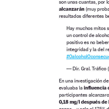
son unas cuantas, por 
alcanzarán
(muy prob
resultados diferentes b
Hay muchos mitos s
un control de alcoho
positivo es no bebe
integridad y la del r
#0alcohol0consecu
— Dir. Gral. Tráfic
En una investigación d
evaluaba la
influencia 
participantes alcanzar
0,18 mg/l después de 
copas–, y solo el 17,5% 