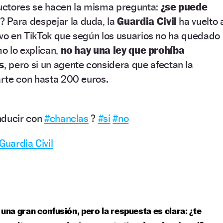
ductores se hacen la misma pregunta:
¿se puede
s
? Para despejar la duda, la
Guardia Civil
ha vuelto 
ivo en TikTok que según los usuarios no ha quedado
mo lo explican,
no hay una ley que prohíba
s
, pero si un agente considera que afectan la
rte con hasta 200 euros.
nducir con
#chanclas
?
#si
#no
Guardia Civil
 una gran confusión, pero la respuesta es clara: ¿te