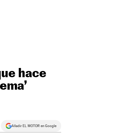
 que hace
uema’
Añadir EL MOTOR en Google