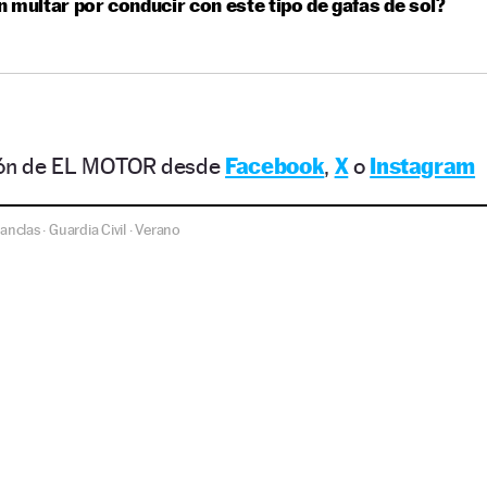
 multar por conducir con este tipo de gafas de sol?
ción de EL MOTOR desde
Facebook
,
X
o
Instagram
anclas
Guardia Civil
Verano
·
·