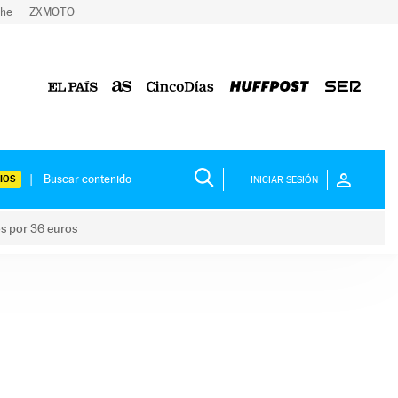
che
ZXMOTO
IOS
INICIAR SESIÓN
os por 36 euros
los niños por 36 euros