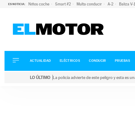
Niños coche
Smart #2
Multa conducir
A-2
Baliza V
ES NOTICIA:
ACTUALIDAD
ELÉCTRICOS
CONDUCIR
ACTUALIDAD
ELÉCTRICOS
CONDUCIR
PRUEBAS
PRUEBAS
Saltar
VIRALES
LO ÚLTIMO
La policía advierte de este peligro y esta es 
al
PODCAST
LO ÚLTIMO
La policía advierte de este peligro y esta es una bu
contenido
MOTOS
TECNOLOGÍA
SUPERCOCHES
MOTORTV
PREMIOS
SERVICIOS