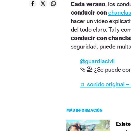
Cada verano
, los con
conducir con
chancla
hacer un vídeo explicat
del todo claro. Tal y co
conducir con chancla
seguridad, puede multa
@guardiacivil
🩴🏖️ ¿Se puede co
♬ sonido original – 
MÁS INFORMACIÓN
Existe