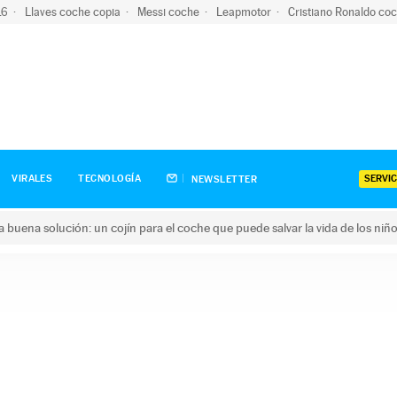
-16
Llaves coche copia
Messi coche
Leapmotor
Cristiano Ronaldo co
SERVIC
VIRALES
TECNOLOGÍA
NEWSLETTER
una buena solución: un cojín para el coche que puede salvar la vida de los niñ
ena solución: un cojín para el coche que puede salvar la vida de 