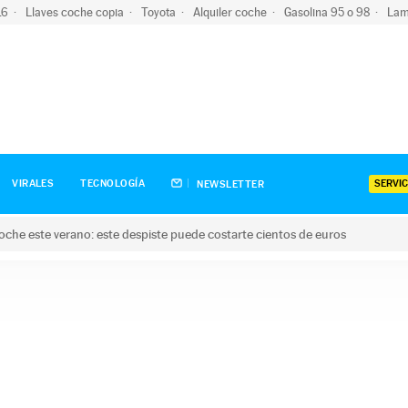
-16
Llaves coche copia
Toyota
Alquiler coche
Gasolina 95 o 98
Lam
SERVIC
VIRALES
TECNOLOGÍA
NEWSLETTER
oche este verano: este despiste puede costarte cientos de euros
este verano: este despiste puede costarte cientos de euros