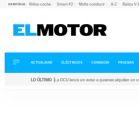
Niños coche
Smart #2
Multa conducir
A-2
Baliza V
ES NOTICIA:
ACTUALIDAD
ELÉCTRICOS
CONDUCIR
ACTUALIDAD
ELÉCTRICOS
CONDUCIR
PRUEBAS
PRUEBAS
Saltar
VIRALES
LO ÚLTIMO
La OCU lanza un aviso a quienes alquilen un c
al
PODCAST
LO ÚLTIMO
La OCU lanza un aviso a quienes alquilen un coche 
contenido
MOTOS
TECNOLOGÍA
SUPERCOCHES
MOTORTV
PREMIOS
SERVICIOS