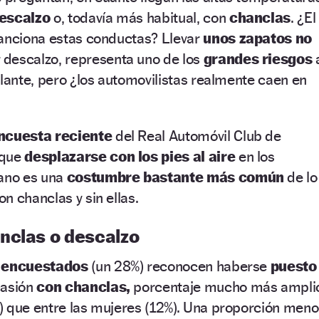
escalzo
o, todavía más habitual, con
chanclas
. ¿El
sanciona estas conductas? Llevar
unos zapatos no
 descalzo, representa uno de los
grandes riesgos
olante, pero ¿los automovilistas realmente caen en
ncuesta reciente
del Real Automóvil Club de
 que
desplazarse con los pies al aire
en los
rano es una
costumbre bastante más
común
de lo
n chanclas y sin ellas.
nclas o descalzo
z encuestados
(un 28%) reconocen haberse
puesto
casión
con chanclas,
porcentaje mucho más ampli
) que entre las mujeres (12%). Una proporción meno