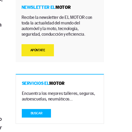
NEWSLETTER EL
MOTOR
Recibe la newsletter de EL MOTOR con
toda la actualidad del mundo del
a
automóvil y la moto, tecnología,
seguridad, conducción y eficiencia.
APÚNTATE
SERVICIOS EL
MOTOR
Encuentra los mejores talleres, seguros,
autoescuelas, neumáticos…
BUSCAR
o
r