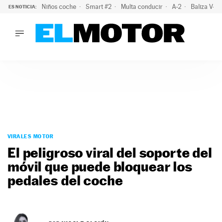
Niños coche
Smart #2
Multa conducir
A-2
Baliza V-1
ES NOTICIA:
LO ÚLTIMO
La OCU lanza un aviso a quienes alquilen un coche este vera
LO ÚLTIMO
La OCU lanza un aviso a quienes alquilen un coche este vera
ACTUALIDAD
ELÉCTRICOS
CONDUCIR
PRUEBAS
Saltar
VIRALES
al
VIRALES MOTOR
PODCAST
contenido
El peligroso viral del soporte del
MOTOS
móvil que puede bloquear los
TECNOLOGÍA
pedales del coche
SUPERCOCHES
MOTORTV
PREMIOS
SERVICIOS