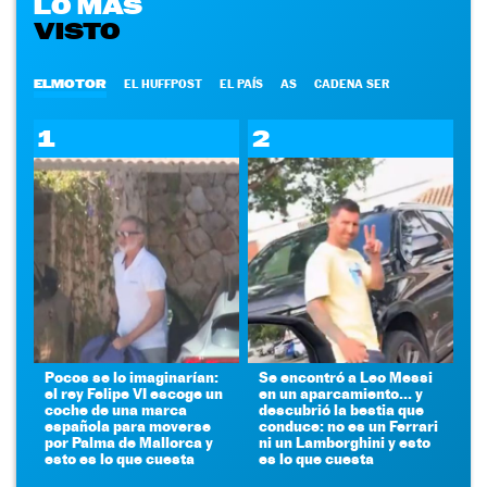
LO MÁS
VISTO
ELMOTOR
EL HUFFPOST
EL PAÍS
AS
CADENA SER
1
2
Pocos se lo imaginarían:
Se encontró a Leo Messi
el rey Felipe VI escoge un
en un aparcamiento... y
coche de una marca
descubrió la bestia que
española para moverse
conduce: no es un Ferrari
por Palma de Mallorca y
ni un Lamborghini y esto
esto es lo que cuesta
es lo que cuesta