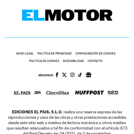
AVISO LEGAL
POLÍTICA DE PRIVACIDAD
CONFIGURACIÓN DE COOKIES
POLÍTICA DE COOKIES
ACCESIBILIDAD
CONTACTO
SÍGUENOS:
EDICIONES EL PAIS, S.L.U.
realiza una reserva expresa de las
reproducciones y usos de las obras y otras prestaciones accesibles
desde este sitio web a medios de lectura mecánica u otros medios
que resulten adecuados a tal fin de conformidad con el artículo 67.3
del Real Decreto-ley 24/2021, de 2 de noviembre.