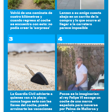
Volvió de una caminata de
Lanzan a su amigo cuesta
cuatro kilómetros y
abajo en un carrito de la
cuando regresa al coche
compra y lo que ocurre al
se encuentra con esto: no
llegar a la carretera
podía creer la 'sorpresa'
parece imposible
3
4
La Guardia Civil advierte a
Pocos se lo imaginarían:
quienes van a la playa:
el rey Felipe VI escoge un
nunca hagas esto con las
coche de una marca
llaves del coche, puede
española para moverse
arruinarte las vacaciones
por Palma de Mallorca y