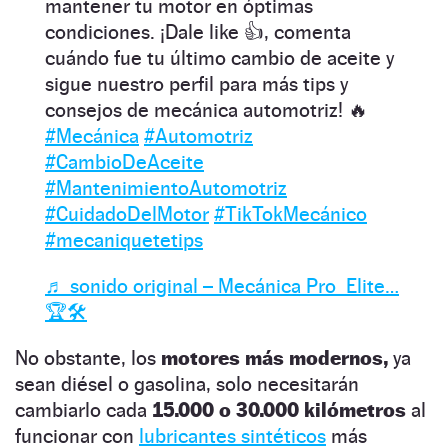
mantener tu motor en óptimas
condiciones. ¡Dale like 👍, comenta
cuándo fue tu último cambio de aceite y
sigue nuestro perfil para más tips y
consejos de mecánica automotriz! 🔥
#Mecánica
#Automotriz
#CambioDeAceite
#MantenimientoAutomotriz
#CuidadoDelMotor
#TikTokMecánico
#mecaniquetetips
♬ sonido original – Mecánica Pro_Elite…
🏆🛠️
No obstante, los
motores más modernos,
ya
sean diésel o gasolina, solo necesitarán
cambiarlo cada
15.000 o 30.000 kilómetros
al
funcionar con
lubricantes sintéticos
más