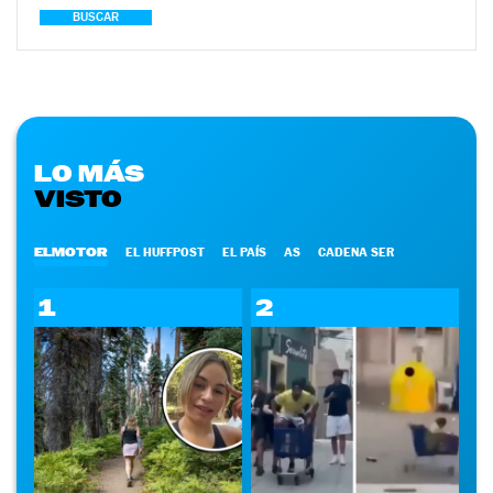
BUSCAR
LO MÁS
VISTO
ELMOTOR
EL HUFFPOST
EL PAÍS
AS
CADENA SER
1
2