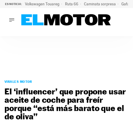
Volkswagen Touareg
Ruta 66
Caminata sorpresa
Gafas 
ES NOTICIA:
LO ÚLTIMO
Ni se te ocurra usar las gafas del eclipse al volante: el moti
LO ÚLTIMO
Ni se te ocurra usar las gafas del eclipse al volante: el motiv
ACTUALIDAD
ELÉCTRICOS
CONDUCIR
PRUEBAS
Saltar
VIRALES
al
VIRALES MOTOR
PODCAST
contenido
El ‘influencer’ que propone usar
MOTOS
aceite de coche para freír
TECNOLOGÍA
porque “está más barato que el
SUPERCOCHES
MOTORTV
de oliva”
PREMIOS
SERVICIOS