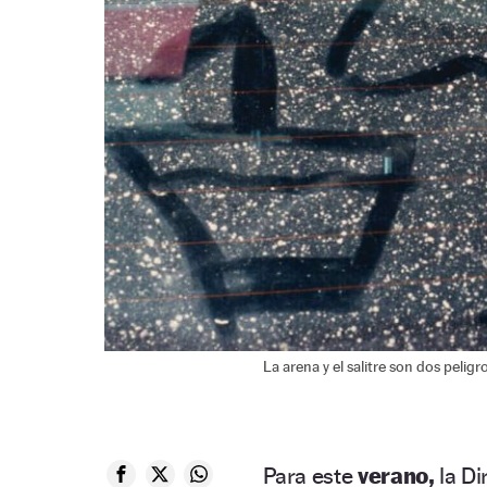
La arena y el salitre son dos peli
Para este
verano,
la D