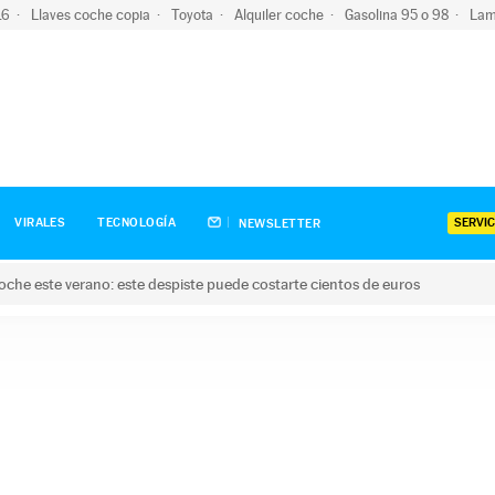
-16
Llaves coche copia
Toyota
Alquiler coche
Gasolina 95 o 98
Lam
SERVIC
VIRALES
TECNOLOGÍA
NEWSLETTER
oche este verano: este despiste puede costarte cientos de euros
este verano: este despiste puede costarte cientos de euros