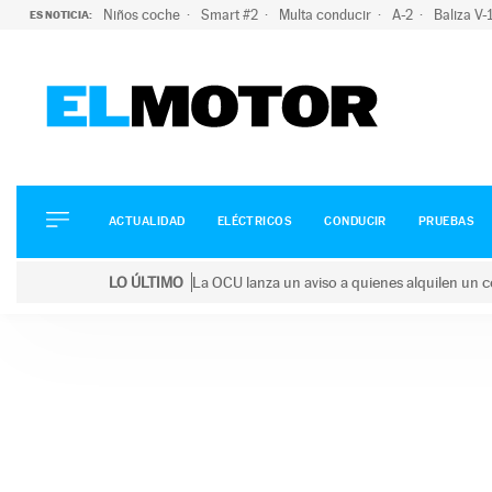
Niños coche
Smart #2
Multa conducir
A-2
Baliza V
ES NOTICIA:
ACTUALIDAD
ELÉCTRICOS
CONDUCIR
ACTUALIDAD
ELÉCTRICOS
CONDUCIR
PRUEBAS
PRUEBAS
Saltar
VIRALES
LO ÚLTIMO
La OCU lanza un aviso a quienes alquilen un c
al
PODCAST
LO ÚLTIMO
La OCU lanza un aviso a quienes alquilen un coche 
contenido
MOTOS
TECNOLOGÍA
SUPERCOCHES
MOTORTV
PREMIOS
SERVICIOS