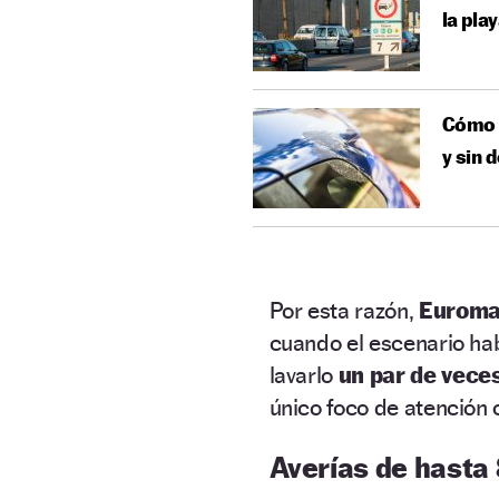
la pla
Cómo q
y sin 
Por esta razón,
Euroma
cuando el escenario hab
lavarlo
un par de veces
único foco de atención c
Averías de hasta