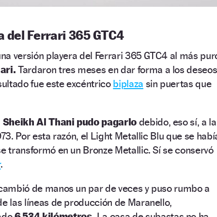
a del Ferrari 365 GTC4
 una versión playera del Ferrari 365 GTC4 al más pur
ari.
Tardaron tres meses en dar forma a los deseo
esultado fue este excéntrico
biplaza
sin puertas que
i Sheikh Al Thani pudo pagarlo
debido, eso sí, a la
973. Por esta razón, el Light Metallic Blu que se habí
se transformó en un Bronze Metallic. Sí se conservó
r
.
, cambió de manos un par de veces y puso rumbo a
de las líneas de producción de Maranello,
ado
6.534 kilómetros.
La casa de subastas no ha