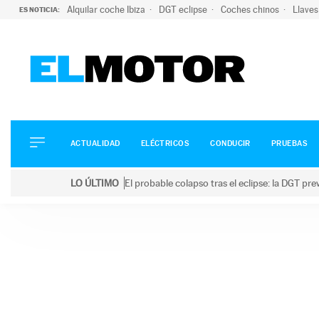
Alquilar coche Ibiza
DGT eclipse
Coches chinos
Llaves
ES NOTICIA:
ACTUALIDAD
ELÉCTRICOS
CONDUCIR
ACTUALIDAD
ELÉCTRICOS
CONDUCIR
PRUEBAS
PRUEBAS
Saltar
VIRALES
LO ÚLTIMO
El probable colapso tras el eclipse: la DGT p
al
PODCAST
LO ÚLTIMO
El probable colapso tras el eclipse: la DGT prevé u
contenido
MOTOS
TECNOLOGÍA
SUPERCOCHES
MOTORTV
PREMIOS
SERVICIOS