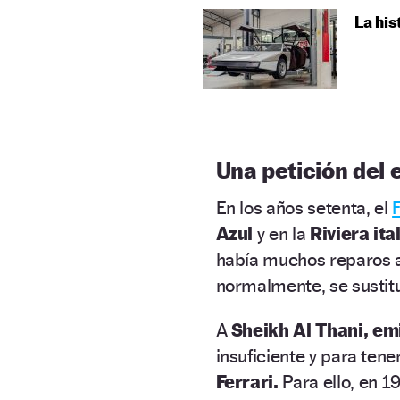
La his
Una petición del 
En los años setenta, el
Azul
y en la
Riviera ita
había muchos reparos a
normalmente, se sustitu
A
Sheikh Al Thani, em
insuficiente y para tene
Ferrari.
Para ello, en 1