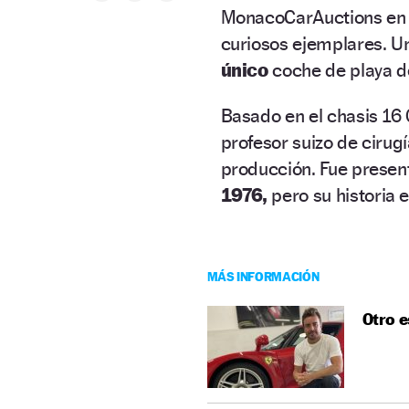
MonacoCarAuctions en t
curiosos ejemplares. Un
único
coche de playa
d
Basado en el chasis 16 
profesor suizo de cirugí
producción. Fue presen
1976,
pero su historia
MÁS INFORMACIÓN
Otro e