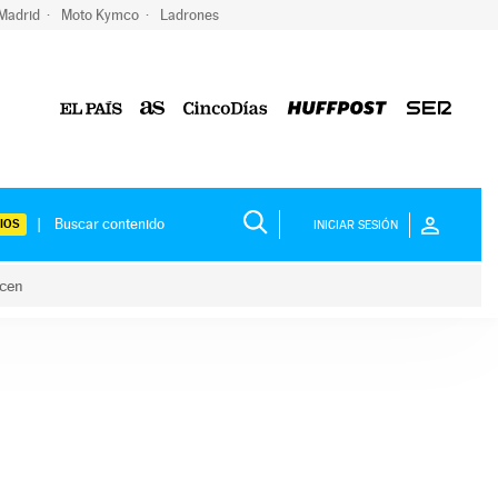
 Madrid
Moto Kymco
Ladrones
IOS
INICIAR SESIÓN
acen
lo hacen