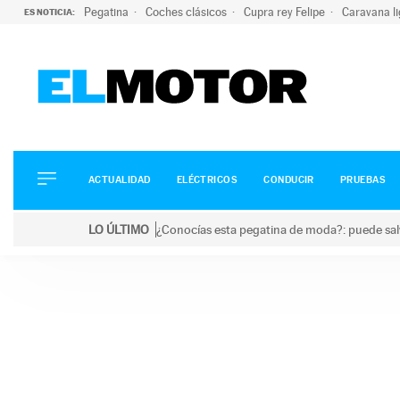
Pegatina
Coches clásicos
Cupra rey Felipe
Caravana l
ES NOTICIA:
ACTUALIDAD
ELÉCTRICOS
CONDUCIR
ACTUALIDAD
ELÉCTRICOS
CONDUCIR
PRUEBAS
PRUEBAS
Saltar
VIRALES
LO ÚLTIMO
¿Conocías esta pegatina de moda?: puede salv
al
PODCAST
LO ÚLTIMO
¿Conocías esta pegatina de moda?: puede salvar tu
contenido
MOTOS
TECNOLOGÍA
SUPERCOCHES
MOTORTV
PREMIOS
SERVICIOS