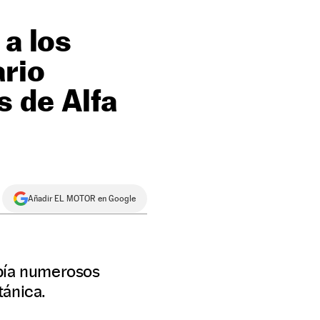
 a los
ario
s de Alfa
Añadir EL MOTOR en Google
abía numerosos
tánica.