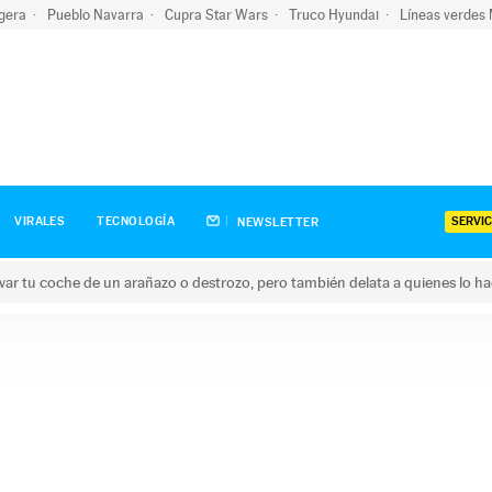
igera
Pueblo Navarra
Cupra Star Wars
Truco Hyundai
Líneas verdes
SERVIC
VIRALES
TECNOLOGÍA
NEWSLETTER
ar tu coche de un arañazo o destrozo, pero también delata a quienes lo h
 coche de un arañazo o destrozo, pero también delata a quienes 