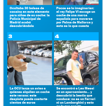
Ocultaba 30 bolsas de
Pocos se lo imaginarían:
cocaína en este elemento
el rey Felipe VI escoge un
para niños de su coche: la
coche de una marca
Policía Municipal de
española para moverse
Madrid acabó
por Palma de Mallorca y
descubriéndola
esto es lo que cuesta
3
4
La OCU lanza un aviso a
Se encontró a Leo Messi
quienes alquilen un coche
en un aparcamiento... y
este verano: este
descubrió la bestia que
despiste puede costarte
conduce: no es un Ferrari
cientos de euros
ni un Lamborghini y esto
es lo que cuesta