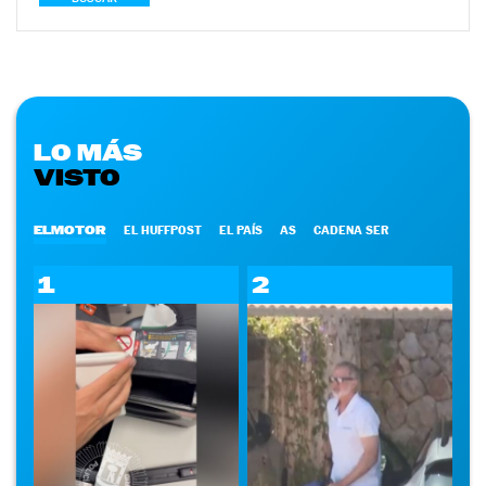
LO MÁS
VISTO
ELMOTOR
EL HUFFPOST
EL PAÍS
AS
CADENA SER
1
2