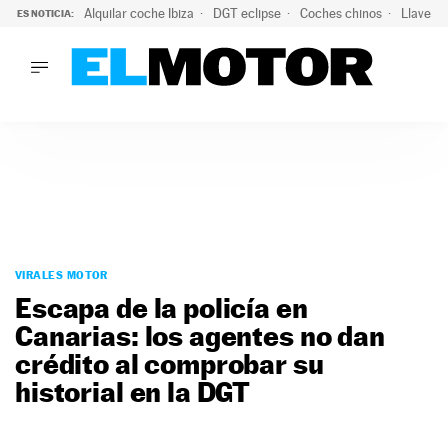
Alquilar coche Ibiza
DGT eclipse
Coches chinos
Llaves 
ES NOTICIA:
LO ÚLTIMO
Hongqi prepara su desembarco en España: SUV eléctricos c
LO ÚLTIMO
Hongqi prepara su desembarco en España: SUV eléctricos c
ACTUALIDAD
ELÉCTRICOS
CONDUCIR
PRUEBAS
Saltar
VIRALES
al
VIRALES MOTOR
PODCAST
contenido
Escapa de la policía en
MOTOS
Canarias: los agentes no dan
TECNOLOGÍA
crédito al comprobar su
SUPERCOCHES
MOTORTV
historial en la DGT
PREMIOS
SERVICIOS