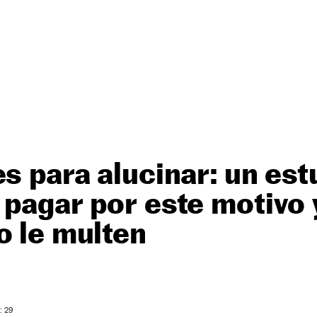
es para alucinar: un est
 pagar por este motivo 
o le multen
: 29