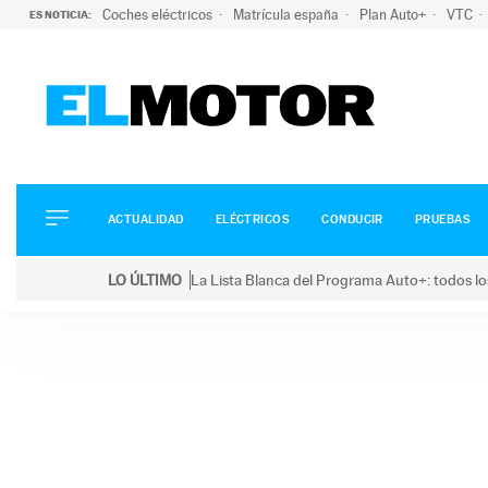
Coches eléctricos
Matrícula españa
Plan Auto+
VTC
ES NOTICIA:
ACTUALIDAD
ELÉCTRICOS
CONDUCIR
ACTUALIDAD
ELÉCTRICOS
CONDUCIR
PRUEBAS
PRUEBAS
Saltar
VIRALES
LO ÚLTIMO
La Lista Blanca del Programa Auto+: todos lo
al
PODCAST
LO ÚLTIMO
La Lista Blanca del Programa Auto+: todos los coc
contenido
MOTOS
TECNOLOGÍA
SUPERCOCHES
MOTORTV
PREMIOS
SERVICIOS