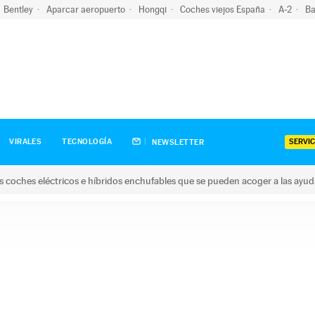
Bentley
Aparcar aeropuerto
Hongqi
Coches viejos España
A-2
Ba
SERVIC
VIRALES
TECNOLOGÍA
NEWSLETTER
s coches eléctricos e híbridos enchufables que se pueden acoger a las ayu
hes eléctricos e híbridos enchufables que se pueden acoger a la