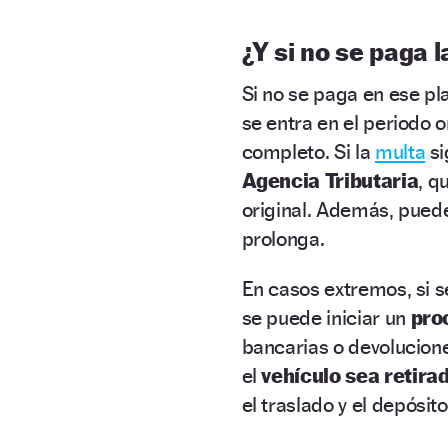
¿Y si no se paga 
Si no se paga en ese pla
se entra en el periodo 
completo. Si la
multa
si
Agencia Tributaria
, q
original. Además, pued
prolonga.
En casos extremos, si se
se puede iniciar un
proc
bancarias o devolucione
el
vehículo sea retira
el traslado y el depósit