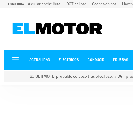
Alquilar coche Ibiza
DGT eclipse
Coches chinos
Llaves
ES NOTICIA:
ACTUALIDAD
ELÉCTRICOS
CONDUCIR
ACTUALIDAD
ELÉCTRICOS
CONDUCIR
PRUEBAS
PRUEBAS
Saltar
VIRALES
LO ÚLTIMO
El probable colapso tras el eclipse: la DGT p
al
PODCAST
LO ÚLTIMO
El probable colapso tras el eclipse: la DGT prevé u
contenido
MOTOS
TECNOLOGÍA
SUPERCOCHES
MOTORTV
PREMIOS
SERVICIOS