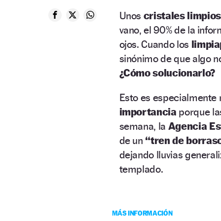
Unos
cristales limpios
vano, el 90% de la info
ojos. Cuando los
limpi
sinónimo de que algo n
¿Cómo solucionarlo?
Esto es especialmente r
importancia
porque las
semana, la
Agencia Es
de un
“tren de borras
dejando lluvias genera
templado.
MÁS INFORMACIÓN