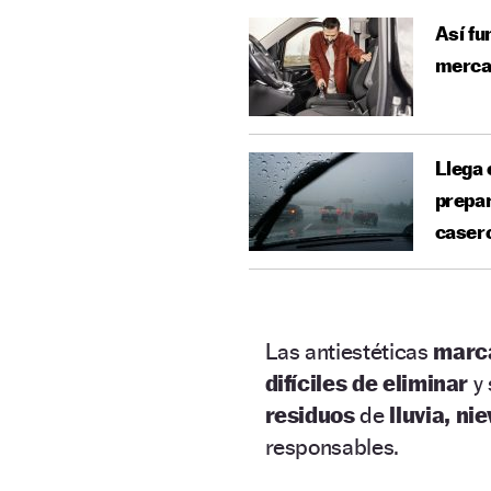
Así fu
mercad
Llega 
prepar
caser
Las antiestéticas
marc
difíciles de eliminar
y 
residuos
de
lluvia, ni
responsables.