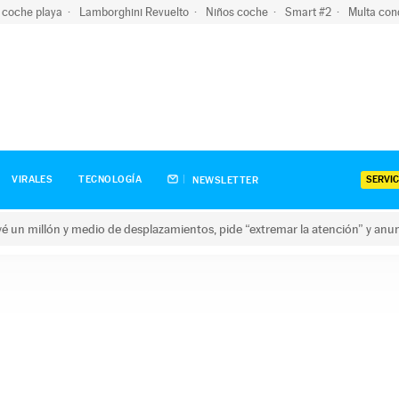
 coche playa
Lamborghini Revuelto
Niños coche
Smart #2
Multa con
SERVIC
VIRALES
TECNOLOGÍA
NEWSLETTER
revé un millón y medio de desplazamientos, pide “extremar la atención” y anu
n millón y medio de desplazamientos, pide “extremar la atención”