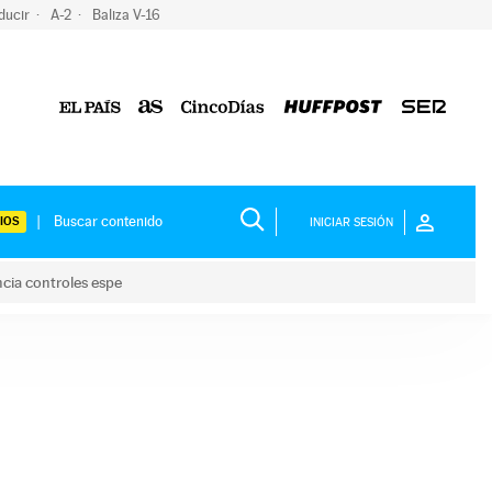
ducir
A-2
Baliza V-16
IOS
INICIAR SESIÓN
ncia controles espe
 y anuncia controles espe