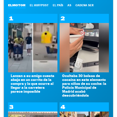
ELMOTOR
EL HUFFPOST
EL PAÍS
AS
CADENA SER
1
2
Lanzan a su amigo cuesta
Ocultaba 30 bolsas de
abajo en un carrito de la
cocaína en este elemento
compra y lo que ocurre al
para niños de su coche: la
llegar a la carretera
Policía Municipal de
parece imposible
Madrid acabó
descubriéndola
3
4