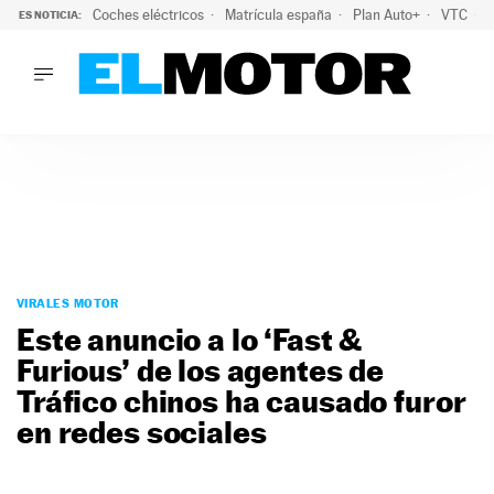
Coches eléctricos
Matrícula españa
Plan Auto+
VTC
ES NOTICIA:
LO ÚLTIMO
La Lista Blanca del Programa Auto+: todos los coches eléct
LO ÚLTIMO
La Lista Blanca del Programa Auto+: todos los coches eléctr
ACTUALIDAD
ELÉCTRICOS
CONDUCIR
PRUEBAS
Saltar
VIRALES
al
VIRALES MOTOR
PODCAST
contenido
Este anuncio a lo ‘Fast &
MOTOS
Furious’ de los agentes de
TECNOLOGÍA
Tráfico chinos ha causado furor
SUPERCOCHES
MOTORTV
en redes sociales
PREMIOS
SERVICIOS