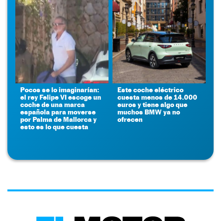
Pocos se lo imaginarían:
Este coche eléctrico
el rey Felipe VI escoge un
cuesta menos de 14.000
coche de una marca
euros y tiene algo que
española para moverse
muchos BMW ya no
por Palma de Mallorca y
ofrecen
esto es lo que cuesta