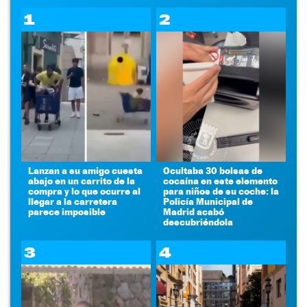
1
2
Lanzan a su amigo cuesta
Ocultaba 30 bolsas de
abajo en un carrito de la
cocaína en este elemento
compra y lo que ocurre al
para niños de su coche: la
llegar a la carretera
Policía Municipal de
parece imposible
Madrid acabó
descubriéndola
3
4