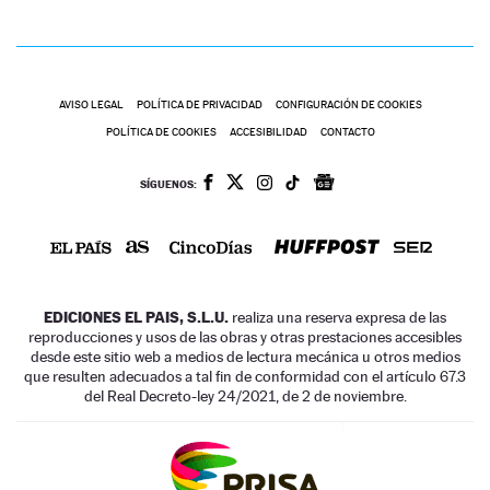
AVISO LEGAL
POLÍTICA DE PRIVACIDAD
CONFIGURACIÓN DE COOKIES
POLÍTICA DE COOKIES
ACCESIBILIDAD
CONTACTO
SÍGUENOS:
EDICIONES EL PAIS, S.L.U.
realiza una reserva expresa de las
reproducciones y usos de las obras y otras prestaciones accesibles
desde este sitio web a medios de lectura mecánica u otros medios
que resulten adecuados a tal fin de conformidad con el artículo 67.3
del Real Decreto-ley 24/2021, de 2 de noviembre.