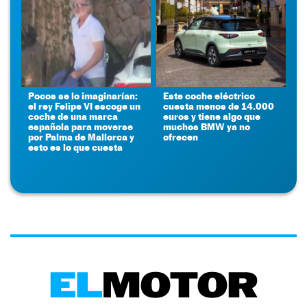
Pocos se lo imaginarían:
Este coche eléctrico
el rey Felipe VI escoge un
cuesta menos de 14.000
coche de una marca
euros y tiene algo que
española para moverse
muchos BMW ya no
por Palma de Mallorca y
ofrecen
esto es lo que cuesta