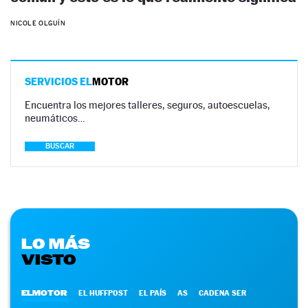
NICOLE OLGUÍN
SERVICIOS EL
MOTOR
Encuentra los mejores talleres, seguros, autoescuelas,
neumáticos…
BUSCAR
LO MÁS
VISTO
ELMOTOR
EL HUFFPOST
EL PAÍS
AS
CADENA SER