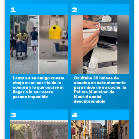
1
2
Lanzan a su amigo cuesta
Ocultaba 30 bolsas de
abajo en un carrito de la
cocaína en este elemento
compra y lo que ocurre al
para niños de su coche: la
llegar a la carretera
Policía Municipal de
parece imposible
Madrid acabó
descubriéndola
3
4