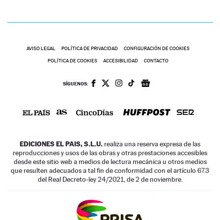
AVISO LEGAL
POLÍTICA DE PRIVACIDAD
CONFIGURACIÓN DE COOKIES
POLÍTICA DE COOKIES
ACCESIBILIDAD
CONTACTO
SÍGUENOS:
EDICIONES EL PAIS, S.L.U.
realiza una reserva expresa de las
reproducciones y usos de las obras y otras prestaciones accesibles
desde este sitio web a medios de lectura mecánica u otros medios
que resulten adecuados a tal fin de conformidad con el artículo 67.3
del Real Decreto-ley 24/2021, de 2 de noviembre.