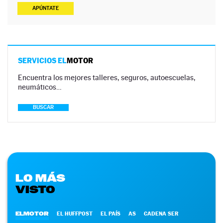
APÚNTATE
SERVICIOS EL
MOTOR
Encuentra los mejores talleres, seguros, autoescuelas,
neumáticos…
BUSCAR
LO MÁS
VISTO
ELMOTOR
EL HUFFPOST
EL PAÍS
AS
CADENA SER