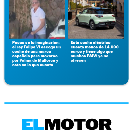
Pocos se lo imaginarían:
Este coche eléctrico
el rey Felipe VI escoge un
cuesta menos de 14.000
coche de una marca
euros y tiene algo que
española para moverse
muchos BMW ya no
por Palma de Mallorca y
ofrecen
esto es lo que cuesta