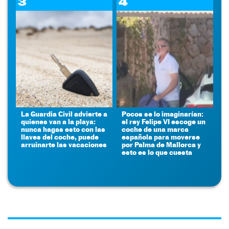
3
4
La Guardia Civil advierte a
Pocos se lo imaginarían:
quienes van a la playa:
el rey Felipe VI escoge un
nunca hagas esto con las
coche de una marca
llaves del coche, puede
española para moverse
arruinarte las vacaciones
por Palma de Mallorca y
esto es lo que cuesta