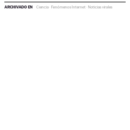
ARCHIVADO EN
Ciencia
·
Fenómenos Internet
·
Noticias virales