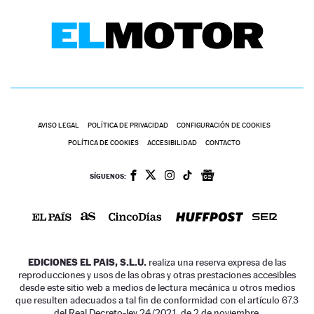
AVISO LEGAL
POLÍTICA DE PRIVACIDAD
CONFIGURACIÓN DE COOKIES
POLÍTICA DE COOKIES
ACCESIBILIDAD
CONTACTO
SÍGUENOS:
EDICIONES EL PAIS, S.L.U.
realiza una reserva expresa de las
reproducciones y usos de las obras y otras prestaciones accesibles
desde este sitio web a medios de lectura mecánica u otros medios
que resulten adecuados a tal fin de conformidad con el artículo 67.3
del Real Decreto-ley 24/2021, de 2 de noviembre.