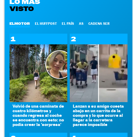
LO MÁS
VISTO
ELMOTOR
EL HUFFPOST
EL PAÍS
AS
CADENA SER
1
2
Volvió de una caminata de
Lanzan a su amigo cuesta
cuatro kilómetros y
abajo en un carrito de la
cuando regresa al coche
compra y lo que ocurre al
se encuentra con esto: no
llegar a la carretera
podía creer la 'sorpresa'
parece imposible