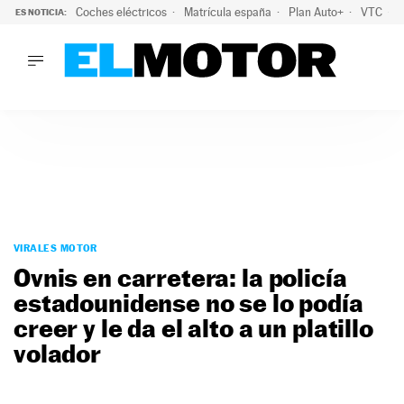
Coches eléctricos
Matrícula españa
Plan Auto+
VTC
ES NOTICIA:
LO ÚLTIMO
La Lista Blanca del Programa Auto+: todos los coches eléct
LO ÚLTIMO
La Lista Blanca del Programa Auto+: todos los coches eléctr
ACTUALIDAD
ELÉCTRICOS
CONDUCIR
PRUEBAS
Saltar
VIRALES
al
VIRALES MOTOR
PODCAST
contenido
Ovnis en carretera: la policía
MOTOS
estadounidense no se lo podía
TECNOLOGÍA
creer y le da el alto a un platillo
SUPERCOCHES
MOTORTV
volador
PREMIOS
SERVICIOS