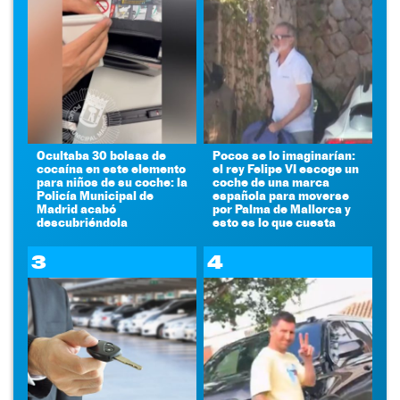
Ocultaba 30 bolsas de
Pocos se lo imaginarían:
cocaína en este elemento
el rey Felipe VI escoge un
para niños de su coche: la
coche de una marca
Policía Municipal de
española para moverse
Madrid acabó
por Palma de Mallorca y
descubriéndola
esto es lo que cuesta
3
4