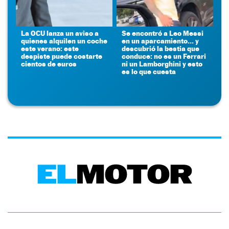
La OCU lanza un aviso a
Se encontró a Leo Messi
quienes alquilen un coche
en un aparcamiento... y
este verano: este
descubrió la bestia que
despiste puede costarte
conduce: no es un Ferrari
cientos de euros
ni un Lamborghini y esto
es lo que cuesta