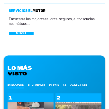
SERVICIOS EL
MOTOR
Encuentra los mejores talleres, seguros, autoescuelas,
neumáticos…
BUSCAR
LO MÁS
VISTO
ELMOTOR
EL HUFFPOST
EL PAÍS
AS
CADENA SER
1
2