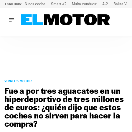
Niños coche
Smart #2
Multa conducir
A-2
Baliza V-1
ES NOTICIA:
LO ÚLTIMO
La OCU lanza un aviso a quienes alquilen un coche este vera
LO ÚLTIMO
La OCU lanza un aviso a quienes alquilen un coche este vera
ACTUALIDAD
ELÉCTRICOS
CONDUCIR
PRUEBAS
Saltar
VIRALES
al
VIRALES MOTOR
PODCAST
contenido
Fue a por tres aguacates en un
MOTOS
hiperdeportivo de tres millones
TECNOLOGÍA
de euros: ¿quién dijo que estos
SUPERCOCHES
MOTORTV
coches no sirven para hacer la
PREMIOS
compra?
SERVICIOS