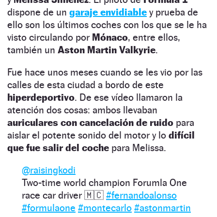
dispone de un
garaje envidiable
y prueba de
ello son los últimos coches con los que se le ha
visto circulando por
Mónaco
, entre ellos,
también un
Aston Martin Valkyrie
.
Fue hace unos meses cuando se les vio por las
calles de esta ciudad a bordo de este
hiperdeportivo
. De ese vídeo llamaron la
atención dos cosas: ambos llevaban
auriculares con cancelación de ruido
para
aislar el potente sonido del motor y lo
difícil
que fue salir del coche
para Melissa.
@raisingkodi
Two-time world champion Forumla One
race car driver 🇲🇨
#fernandoalonso
#formulaone
#montecarlo
#astonmartin