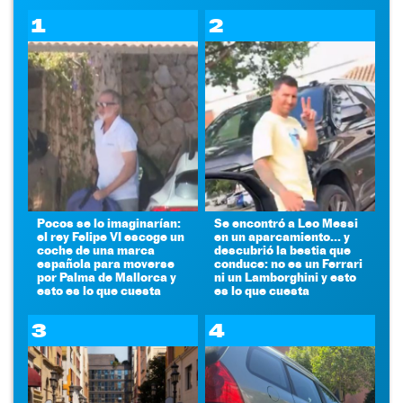
1
2
Pocos se lo imaginarían:
Se encontró a Leo Messi
el rey Felipe VI escoge un
en un aparcamiento... y
coche de una marca
descubrió la bestia que
española para moverse
conduce: no es un Ferrari
por Palma de Mallorca y
ni un Lamborghini y esto
esto es lo que cuesta
es lo que cuesta
3
4