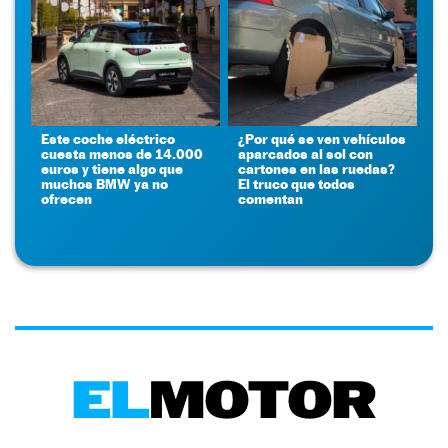
Este coche eléctrico
¿Por qué se ven vehículos
cuesta menos de 14.000
aparcados al sol con
euros y tiene algo que
cartones en las ruedas?
muchos BMW ya no
El truco que todos
ofrecen
comentan