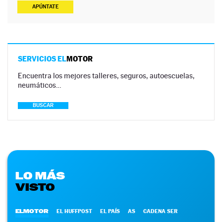
APÚNTATE
SERVICIOS EL
MOTOR
Encuentra los mejores talleres, seguros, autoescuelas,
neumáticos…
BUSCAR
LO MÁS
VISTO
ELMOTOR
EL HUFFPOST
EL PAÍS
AS
CADENA SER