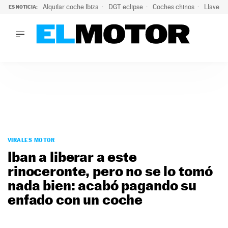
Alquilar coche Ibiza
DGT eclipse
Coches chinos
Llaves 
ES NOTICIA:
LO ÚLTIMO
Hongqi prepara su desembarco en España: SUV eléctricos c
LO ÚLTIMO
Hongqi prepara su desembarco en España: SUV eléctricos c
ACTUALIDAD
ELÉCTRICOS
CONDUCIR
PRUEBAS
Saltar
VIRALES
al
VIRALES MOTOR
PODCAST
contenido
Iban a liberar a este
MOTOS
rinoceronte, pero no se lo tomó
TECNOLOGÍA
nada bien: acabó pagando su
SUPERCOCHES
MOTORTV
enfado con un coche
PREMIOS
SERVICIOS