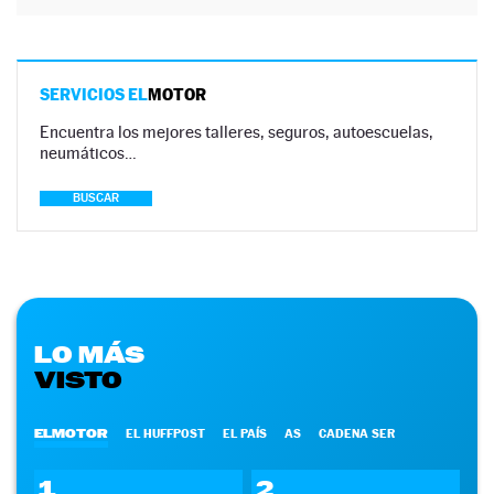
SERVICIOS EL
MOTOR
Encuentra los mejores talleres, seguros, autoescuelas,
neumáticos…
BUSCAR
LO MÁS
VISTO
ELMOTOR
EL HUFFPOST
EL PAÍS
AS
CADENA SER
1
2