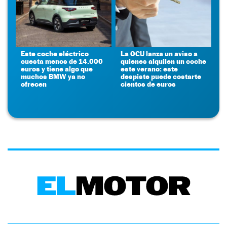
Este coche eléctrico
La OCU lanza un aviso a
cuesta menos de 14.000
quienes alquilen un coche
euros y tiene algo que
este verano: este
muchos BMW ya no
despiste puede costarte
ofrecen
cientos de euros