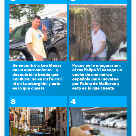
Se encontró a Leo Messi
Pocos se lo imaginarían:
en un aparcamiento... y
el rey Felipe VI escoge un
descubrió la bestia que
coche de una marca
conduce: no es un Ferrari
española para moverse
ni un Lamborghini y esto
por Palma de Mallorca y
es lo que cuesta
esto es lo que cuesta
3
4