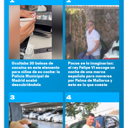
1
2
Ocultaba 30 bolsas de
Pocos se lo imaginarían:
cocaína en este elemento
el rey Felipe VI escoge un
para niños de su coche: la
coche de una marca
Policía Municipal de
española para moverse
Madrid acabó
por Palma de Mallorca y
descubriéndola
esto es lo que cuesta
3
4