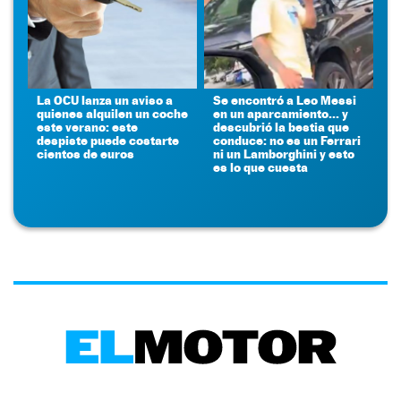
La OCU lanza un aviso a
Se encontró a Leo Messi
quienes alquilen un coche
en un aparcamiento... y
este verano: este
descubrió la bestia que
despiste puede costarte
conduce: no es un Ferrari
cientos de euros
ni un Lamborghini y esto
es lo que cuesta