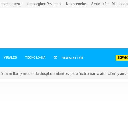
 coche playa
Lamborghini Revuelto
Niños coche
Smart #2
Multa con
SERVIC
VIRALES
TECNOLOGÍA
NEWSLETTER
revé un millón y medio de desplazamientos, pide “extremar la atención” y anu
n millón y medio de desplazamientos, pide “extremar la atención”