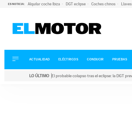
Alquilar coche Ibiza
DGT eclipse
Coches chinos
Llaves
ES NOTICIA:
ACTUALIDAD
ELÉCTRICOS
CONDUCIR
ACTUALIDAD
ELÉCTRICOS
CONDUCIR
PRUEBAS
PRUEBAS
Saltar
VIRALES
LO ÚLTIMO
El probable colapso tras el eclipse: la DGT p
al
PODCAST
LO ÚLTIMO
El probable colapso tras el eclipse: la DGT prevé u
contenido
MOTOS
TECNOLOGÍA
SUPERCOCHES
MOTORTV
PREMIOS
SERVICIOS