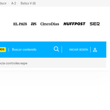
ducir
A-2
Baliza V-16
IOS
INICIAR SESIÓN
ncia controles espe
 y anuncia controles espe