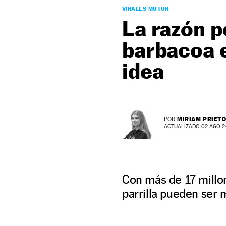
VIRALES MOTOR
La razón p
barbacoa e
idea
MIRIAM PRIET
POR
ACTUALIZADO 02 AGO 24 
Con más de 17 millon
parrilla pueden ser m