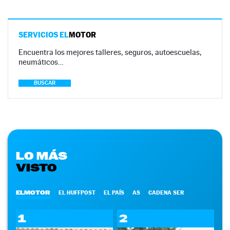
SERVICIOS EL
MOTOR
Encuentra los mejores talleres, seguros, autoescuelas,
neumáticos…
BUSCAR
LO MÁS
VISTO
ELMOTOR
EL HUFFPOST
EL PAÍS
AS
CADENA SER
1
2