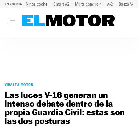
Niños coche
Smart #2
Multa conducir
A-2
Baliza V-1
ES NOTICIA:
LO ÚLTIMO
El probable colapso tras el eclipse: la DGT prevé un millón 
LO ÚLTIMO
El probable colapso tras el eclipse: la DGT prevé un millón 
ACTUALIDAD
ELÉCTRICOS
CONDUCIR
PRUEBAS
Saltar
VIRALES
al
VIRALES MOTOR
PODCAST
contenido
Las luces V-16 generan un
MOTOS
intenso debate dentro de la
TECNOLOGÍA
propia Guardia Civil: estas son
SUPERCOCHES
MOTORTV
las dos posturas
PREMIOS
SERVICIOS