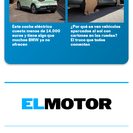
Este coche eléctrico
¿Por qué se ven vehículos
cuesta menos de 14.000
aparcados al sol con
euros y tiene algo que
cartones en las ruedas?
muchos BMW ya no
El truco que todos
ofrecen
comentan