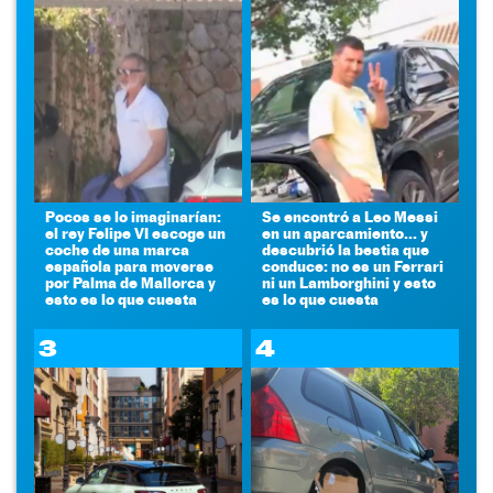
Pocos se lo imaginarían:
Se encontró a Leo Messi
el rey Felipe VI escoge un
en un aparcamiento... y
coche de una marca
descubrió la bestia que
española para moverse
conduce: no es un Ferrari
por Palma de Mallorca y
ni un Lamborghini y esto
esto es lo que cuesta
es lo que cuesta
3
4