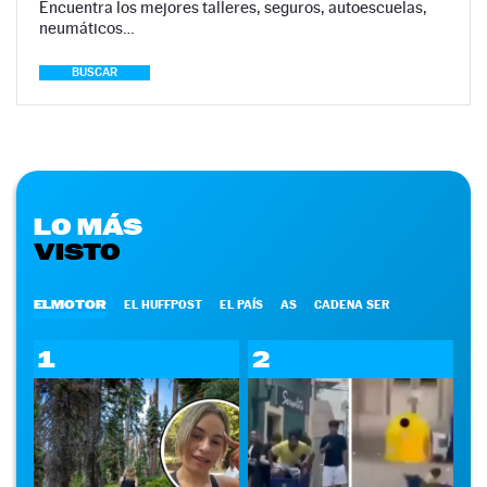
Encuentra los mejores talleres, seguros, autoescuelas,
neumáticos…
BUSCAR
LO MÁS
VISTO
ELMOTOR
EL HUFFPOST
EL PAÍS
AS
CADENA SER
1
2