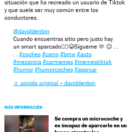
situación que ha recreado un usuario de Tiktok
y que suele ser muy común entre los
conductores.
@daviddenbm
Cuando encuentras sitio pero justo hay
un smart aparcado🤦‍♂️😂Sígueme 🫶 😉 . .
. .
#coches
#carro
#bmw
#auto
#mecanica
#carmemes
#memestiktok
#humor
#humorcoches
#aparcar
♬ sonido original – daviddenbm
MÁS INFORMACIÓN
Se compra un microcoche y
es incapaz de aparcarlo en un