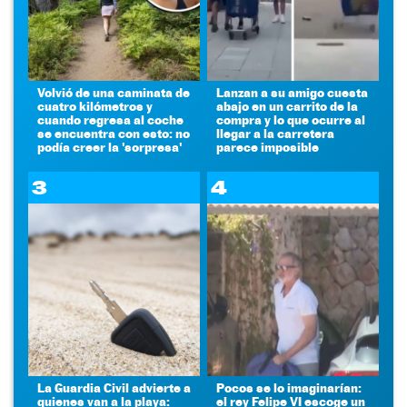
Volvió de una caminata de
Lanzan a su amigo cuesta
cuatro kilómetros y
abajo en un carrito de la
cuando regresa al coche
compra y lo que ocurre al
se encuentra con esto: no
llegar a la carretera
podía creer la 'sorpresa'
parece imposible
3
4
La Guardia Civil advierte a
Pocos se lo imaginarían:
quienes van a la playa:
el rey Felipe VI escoge un