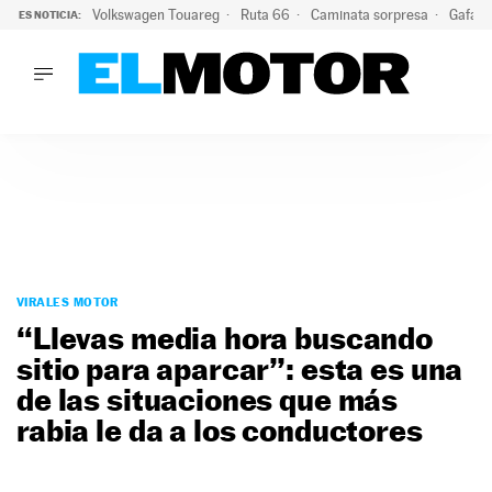
Volkswagen Touareg
Ruta 66
Caminata sorpresa
Gafas 
ES NOTICIA:
LO ÚLTIMO
Ni se te ocurra usar las gafas del eclipse al volante: el moti
LO ÚLTIMO
Ni se te ocurra usar las gafas del eclipse al volante: el motiv
ACTUALIDAD
ELÉCTRICOS
CONDUCIR
PRUEBAS
Saltar
VIRALES
al
VIRALES MOTOR
PODCAST
contenido
“Llevas media hora buscando
MOTOS
sitio para aparcar”: esta es una
TECNOLOGÍA
de las situaciones que más
SUPERCOCHES
MOTORTV
rabia le da a los conductores
PREMIOS
SERVICIOS