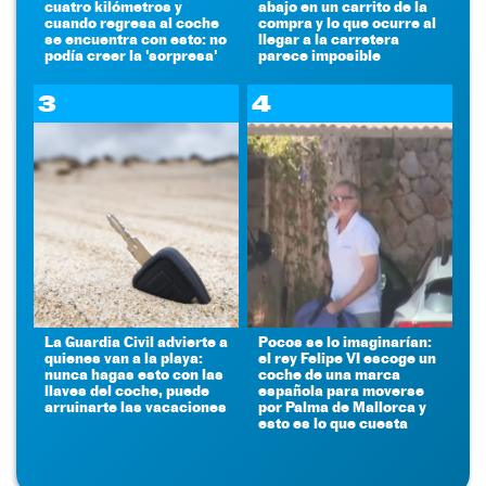
cuatro kilómetros y
abajo en un carrito de la
cuando regresa al coche
compra y lo que ocurre al
se encuentra con esto: no
llegar a la carretera
podía creer la 'sorpresa'
parece imposible
3
4
La Guardia Civil advierte a
Pocos se lo imaginarían:
quienes van a la playa:
el rey Felipe VI escoge un
nunca hagas esto con las
coche de una marca
llaves del coche, puede
española para moverse
arruinarte las vacaciones
por Palma de Mallorca y
esto es lo que cuesta