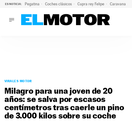
Pegatina
Coches clásicos
Cupra rey Felipe
Caravana lig
ES NOTICIA:
LO ÚLTIMO
¿Conocías esta pegatina de moda?: puede salvar tu coche d
LO ÚLTIMO
¿Conocías esta pegatina de moda?: puede salvar tu coche de
ACTUALIDAD
ELÉCTRICOS
CONDUCIR
PRUEBAS
Saltar
VIRALES
al
VIRALES MOTOR
PODCAST
contenido
Milagro para una joven de 20
MOTOS
años: se salva por escasos
TECNOLOGÍA
centímetros tras caerle un pino
SUPERCOCHES
MOTORTV
de 3.000 kilos sobre su coche
PREMIOS
SERVICIOS