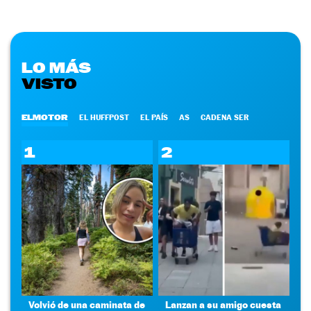
LO MÁS
VISTO
ELMOTOR
EL HUFFPOST
EL PAÍS
AS
CADENA SER
1
2
Volvió de una caminata de
Lanzan a su amigo cuesta