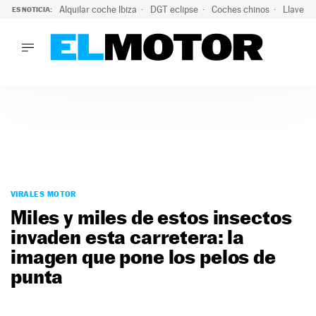
Alquilar coche Ibiza
DGT eclipse
Coches chinos
Llaves 
ES NOTICIA:
LO ÚLTIMO
Hongqi prepara su desembarco en España: SUV eléctricos c
LO ÚLTIMO
Hongqi prepara su desembarco en España: SUV eléctricos c
ACTUALIDAD
ELÉCTRICOS
CONDUCIR
PRUEBAS
Saltar
VIRALES
al
VIRALES MOTOR
PODCAST
contenido
Miles y miles de estos insectos
MOTOS
invaden esta carretera: la
TECNOLOGÍA
imagen que pone los pelos de
SUPERCOCHES
MOTORTV
punta
PREMIOS
SERVICIOS