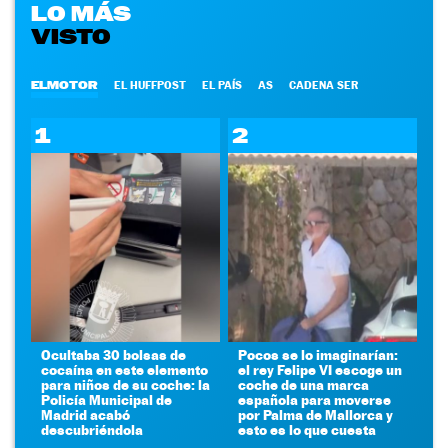
LO MÁS
VISTO
ELMOTOR
EL HUFFPOST
EL PAÍS
AS
CADENA SER
1
2
Ocultaba 30 bolsas de
Pocos se lo imaginarían:
cocaína en este elemento
el rey Felipe VI escoge un
para niños de su coche: la
coche de una marca
Policía Municipal de
española para moverse
Madrid acabó
por Palma de Mallorca y
descubriéndola
esto es lo que cuesta