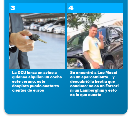
3
4
La OCU lanza un aviso a
Se encontró a Leo Messi
quienes alquilen un coche
en un aparcamiento... y
este verano: este
descubrió la bestia que
despiste puede costarte
conduce: no es un Ferrari
cientos de euros
ni un Lamborghini y esto
es lo que cuesta