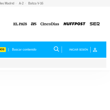
des Madrid
A-2
Baliza V-16
IOS
INICIAR SESIÓN