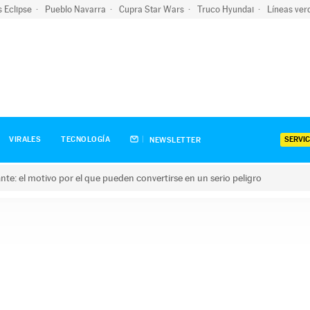
s Eclipse
Pueblo Navarra
Cupra Star Wars
Truco Hyundai
Líneas ver
SERVIC
VIRALES
TECNOLOGÍA
NEWSLETTER
olante: el motivo por el que pueden convertirse en un serio peligro
e: el motivo por el que pueden convertirse en un serio peligro