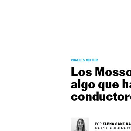
NEWSLETTER
SÍGUENOS
VIRALES MOTOR
Los Mosso
algo que h
conductore
ELENA SANZ B
POR
MADRID |
ACTUALIZADO 1