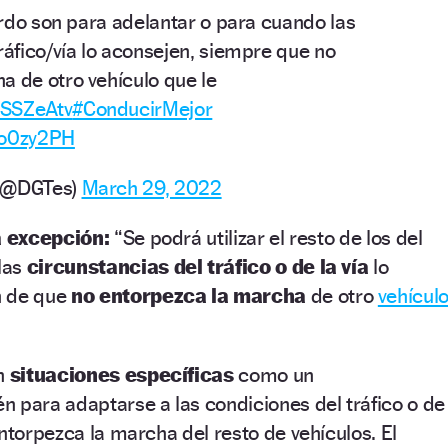
ierdo son para adelantar o para cuando las
ráfico/vía lo aconsejen, siempre que no
a de otro vehículo que le
dVSSZeAtv
#ConducirMejor
Ao0zy2PH
o (@DGTes)
March 29, 2022
 excepción:
“Se podrá utilizar el resto de los del
las
circunstancias del tráfico o de la vía
lo
n de que
no entorpezca la marcha
de otro
vehícul
en
situaciones específicas
como un
én para adaptarse a las condiciones del tráfico o de
entorpezca la marcha del resto de vehículos. El