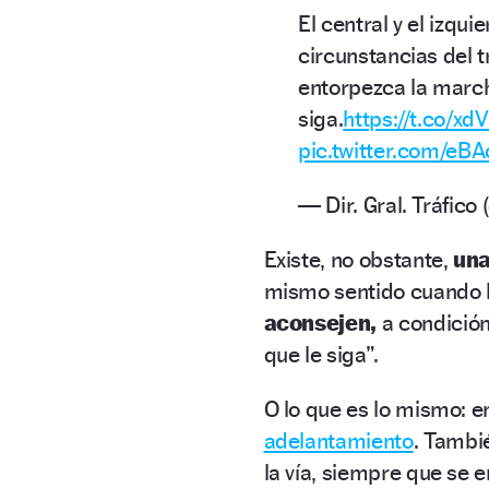
El central y el izqu
circunstancias del t
entorpezca la march
siga.
https://t.co/x
pic.twitter.com/eB
— Dir. Gral. Tráfic
Existe, no obstante,
una
mismo sentido cuando 
aconsejen,
a condició
que le siga”.
O lo que es lo mismo: 
adelantamiento
. Tambi
la vía, siempre que se 