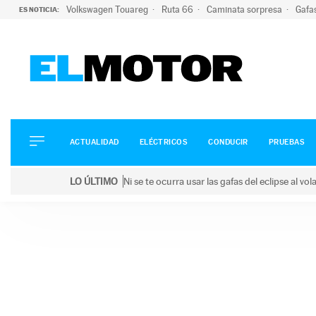
Volkswagen Touareg
Ruta 66
Caminata sorpresa
Gafa
ES NOTICIA:
ACTUALIDAD
ELÉCTRICOS
CONDUCIR
ACTUALIDAD
ELÉCTRICOS
CONDUCIR
PRUEBAS
PRUEBAS
Saltar
VIRALES
LO ÚLTIMO
Ni se te ocurra usar las gafas del eclipse al v
al
PODCAST
LO ÚLTIMO
Ni se te ocurra usar las gafas del eclipse al volant
contenido
MOTOS
TECNOLOGÍA
SUPERCOCHES
MOTORTV
PREMIOS
SERVICIOS