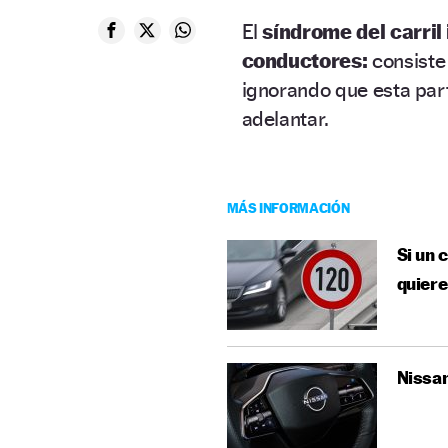
El
síndrome del carril
conductores:
consiste
ignorando que esta part
adelantar.
MÁS INFORMACIÓN
Si un 
quiere
Nissan