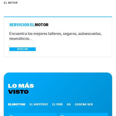
EL MOTOR
SERVICIOS EL
MOTOR
Encuentra los mejores talleres, seguros, autoescuelas,
neumáticos…
BUSCAR
LO MÁS
VISTO
ELMOTOR
EL HUFFPOST
EL PAÍS
AS
CADENA SER