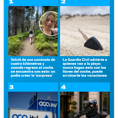
1
2
Volvió de una caminata de
La Guardia Civil advierte a
cuatro kilómetros y
quienes van a la playa:
cuando regresa al coche
nunca hagas esto con las
se encuentra con esto: no
llaves del coche, puede
podía creer la 'sorpresa'
arruinarte las vacaciones
3
4