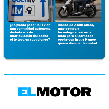
¿Se puede pasar la ITV en
Menos de 2.500 euros,
una comunidad autónoma
más segura y
distinta a la de
tecnológica: así es la
matriculación del coche
moto para el carnet de
si te toca en vacaciones?
coche con la que Kymco
quiere dominar la ciudad