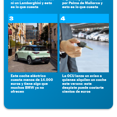
ni un Lamborghini y esto
por Palma de Mallorca y
es lo que cuesta
esto es lo que cuesta
3
4
Este coche eléctrico
La OCU lanza un aviso a
cuesta menos de 14.000
quienes alquilen un coche
euros y tiene algo que
este verano: este
muchos BMW ya no
despiste puede costarte
ofrecen
cientos de euros