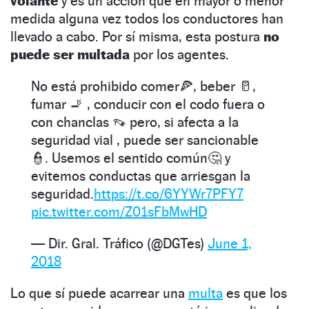
volante
y es un acción que en mayor o menor
medida alguna vez todos los conductores han
llevado a cabo. Por sí misma, esta postura
no
puede ser multada
por los agentes.
No está prohibido comer🍕, beber 🥛,
fumar 🚬 , conducir con el codo fuera o
con chanclas 👡 pero, si afecta a la
seguridad vial , puede ser sancionable
👮‍. Usemos el sentido común🤔 y
evitemos conductas que arriesgan la
seguridad.
https://t.co/6YYWr7PFY7
pic.twitter.com/Z01sFbMwHD
— Dir. Gral. Tráfico (@DGTes)
June 1,
2018
Lo que sí puede acarrear una
multa
es que los