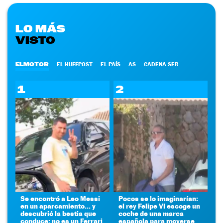
LO MÁS
VISTO
ELMOTOR
EL HUFFPOST
EL PAÍS
AS
CADENA SER
1
2
Se encontró a Leo Messi
Pocos se lo imaginarían:
en un aparcamiento... y
el rey Felipe VI escoge un
descubrió la bestia que
coche de una marca
conduce: no es un Ferrari
española para moverse