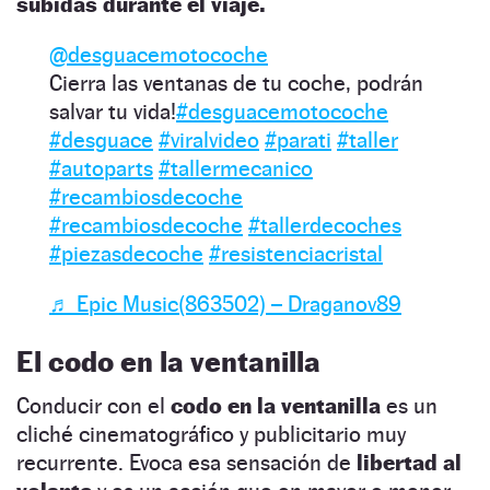
subidas durante el viaje.
@desguacemotocoche
Cierra las ventanas de tu coche, podrán
salvar tu vida!
#desguacemotocoche
#desguace
#viralvideo
#parati
#taller
#autoparts
#tallermecanico
#recambiosdecoche
#recambiosdecoche
#tallerdecoches
#piezasdecoche
#resistenciacristal
♬ Epic Music(863502) – Draganov89
El codo en la ventanilla
Conducir con el
codo en la ventanilla
es un
cliché cinematográfico y publicitario muy
recurrente. Evoca esa sensación de
libertad al