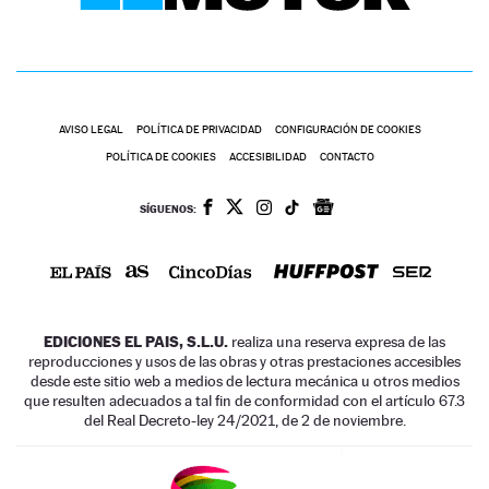
AVISO LEGAL
POLÍTICA DE PRIVACIDAD
CONFIGURACIÓN DE COOKIES
POLÍTICA DE COOKIES
ACCESIBILIDAD
CONTACTO
SÍGUENOS:
EDICIONES EL PAIS, S.L.U.
realiza una reserva expresa de las
reproducciones y usos de las obras y otras prestaciones accesibles
desde este sitio web a medios de lectura mecánica u otros medios
que resulten adecuados a tal fin de conformidad con el artículo 67.3
del Real Decreto-ley 24/2021, de 2 de noviembre.