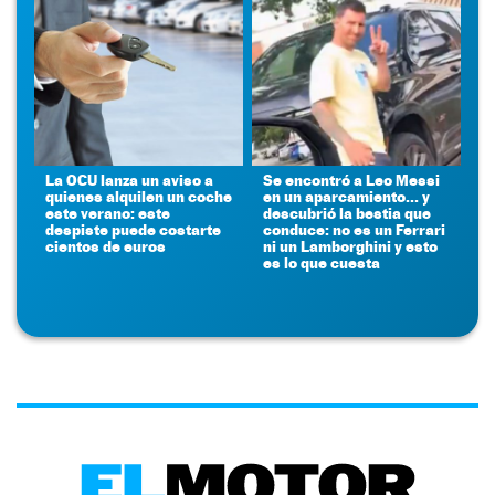
La OCU lanza un aviso a
Se encontró a Leo Messi
quienes alquilen un coche
en un aparcamiento... y
este verano: este
descubrió la bestia que
despiste puede costarte
conduce: no es un Ferrari
cientos de euros
ni un Lamborghini y esto
es lo que cuesta