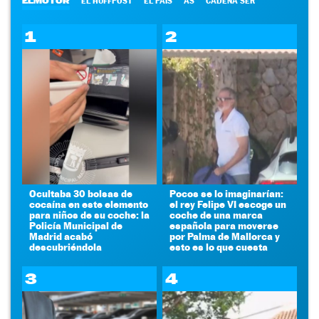
ELMOTOR
EL HUFFPOST
EL PAÍS
AS
CADENA SER
1
2
Ocultaba 30 bolsas de
Pocos se lo imaginarían:
cocaína en este elemento
el rey Felipe VI escoge un
para niños de su coche: la
coche de una marca
Policía Municipal de
española para moverse
Madrid acabó
por Palma de Mallorca y
descubriéndola
esto es lo que cuesta
3
4