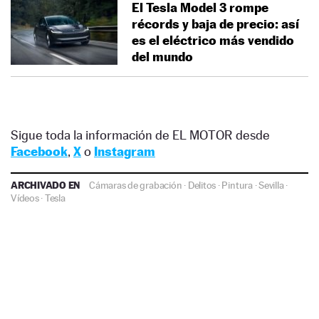
El Tesla Model 3 rompe
récords y baja de precio: así
es el eléctrico más vendido
del mundo
Sigue toda la información de EL MOTOR desde
Facebook
,
X
o
Instagram
ARCHIVADO EN
Cámaras de grabación
·
Delitos
·
Pintura
·
Sevilla
·
Vídeos
·
Tesla