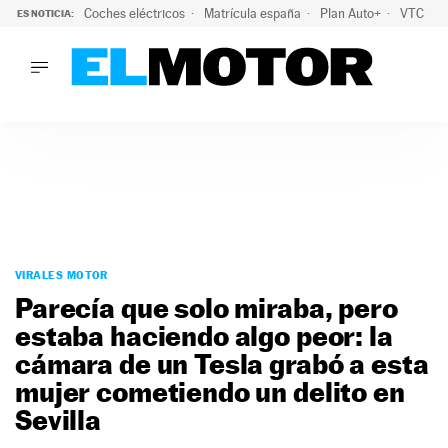
Coches eléctricos
Matrícula españa
Plan Auto+
VTC
ES NOTICIA:
LO ÚLTIMO
La Lista Blanca del Programa Auto+: todos los coches eléct
LO ÚLTIMO
La Lista Blanca del Programa Auto+: todos los coches eléctr
ACTUALIDAD
ELÉCTRICOS
CONDUCIR
PRUEBAS
Saltar
VIRALES
al
VIRALES MOTOR
PODCAST
contenido
Parecía que solo miraba, pero
MOTOS
estaba haciendo algo peor: la
TECNOLOGÍA
cámara de un Tesla grabó a esta
SUPERCOCHES
MOTORTV
mujer cometiendo un delito en
PREMIOS
Sevilla
SERVICIOS