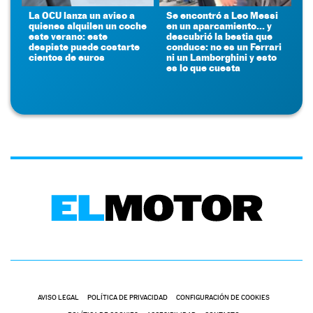
La OCU lanza un aviso a
Se encontró a Leo Messi
quienes alquilen un coche
en un aparcamiento... y
este verano: este
descubrió la bestia que
despiste puede costarte
conduce: no es un Ferrari
cientos de euros
ni un Lamborghini y esto
es lo que cuesta
AVISO LEGAL
POLÍTICA DE PRIVACIDAD
CONFIGURACIÓN DE COOKIES