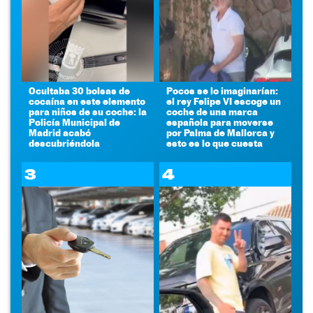
Ocultaba 30 bolsas de
Pocos se lo imaginarían:
cocaína en este elemento
el rey Felipe VI escoge un
para niños de su coche: la
coche de una marca
Policía Municipal de
española para moverse
Madrid acabó
por Palma de Mallorca y
descubriéndola
esto es lo que cuesta
3
4