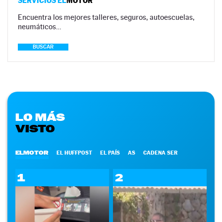
SERVICIOS EL
MOTOR
Encuentra los mejores talleres, seguros, autoescuelas,
neumáticos…
BUSCAR
LO MÁS
VISTO
ELMOTOR
EL HUFFPOST
EL PAÍS
AS
CADENA SER
1
2