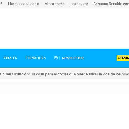
-16
Llaves coche copia
Messi coche
Leapmotor
Cristiano Ronaldo co
SERVIC
VIRALES
TECNOLOGÍA
NEWSLETTER
una buena solución: un cojín para el coche que puede salvar la vida de los niñ
ena solución: un cojín para el coche que puede salvar la vida de 