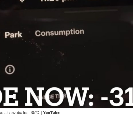
YouTube
ad alcanzaba los -35ºC. |