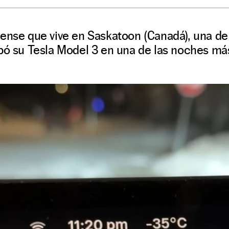
iense que vive en Saskatoon (Canadá), una de
bó su Tesla Model 3 en una de las noches más