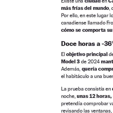
Existe una
ciudad
en
C
más frías del mundo
,
Por ello, en este lugar
canadiense llamado Fr
cómo se comporta s
Doce horas a -36
El
objetivo principal
de
Model 3
de 2024
mante
Además,
quería compr
el habitáculo a una bue
La prueba consistía en
noche,
unas 12 horas,
pretendía comprobar va
revisando las ventanas, 