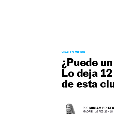
NEWSLETTER
SÍGUENOS
VIRALES MOTOR
¿Puede un 
Lo deja 12
de esta ci
MIRIAM PRIET
POR
MADRID |
16 FEB 26 - 18: