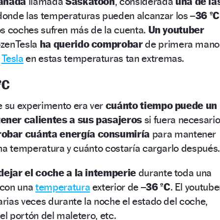
anadá
llamada
Saskatoon
, considerada
una de la
 donde las temperaturas pueden alcanzar los
–36 ºC
 los coches sufren más de la cuenta.
Un youtuber
ozenTesla
ha querido comprobar
de primera mano
u
Tesla
en estas temperaturas tan extremas.
ºC
 su experimento era ver
cuánto tiempo puede un
ner calientes a sus pasajeros
si fuera necesario
obar cuánta energía consumiría
para mantener
na temperatura y cuánto costaría cargarlo después.
dejar el coche a la intemperie
durante toda una
con una
temperatura
exterior de
–36 ºC
. El youtube
rias veces durante la noche el estado del coche,
el portón del maletero, etc.