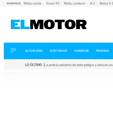
Niños coche
Smart #2
Multa conducir
A-2
Baliza V
ES NOTICIA:
ACTUALIDAD
ELÉCTRICOS
CONDUCIR
ACTUALIDAD
ELÉCTRICOS
CONDUCIR
PRUEBAS
PRUEBAS
Saltar
VIRALES
LO ÚLTIMO
La policía advierte de este peligro y esta es 
al
PODCAST
LO ÚLTIMO
La policía advierte de este peligro y esta es una bu
contenido
MOTOS
TECNOLOGÍA
SUPERCOCHES
MOTORTV
PREMIOS
SERVICIOS