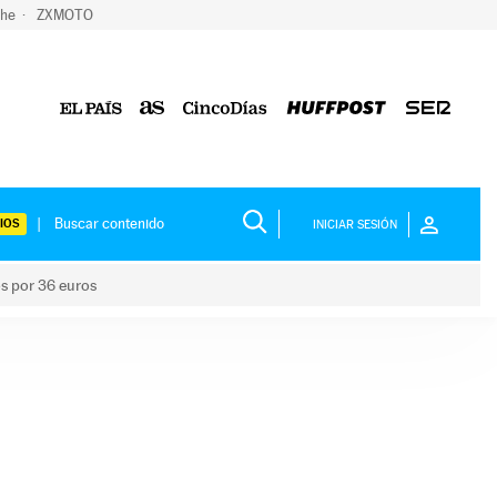
che
ZXMOTO
IOS
INICIAR SESIÓN
os por 36 euros
los niños por 36 euros