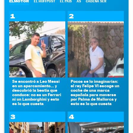
ELMOTOR
EL HUFFPOST
EL PAÍS
AS
CADENA SER
1
2
Se encontró a Leo Messi
Pocos se lo imaginarían:
en un aparcamiento... y
el rey Felipe VI escoge un
descubrió la bestia que
coche de una marca
conduce: no es un Ferrari
española para moverse
ni un Lamborghini y esto
por Palma de Mallorca y
es lo que cuesta
esto es lo que cuesta
3
4