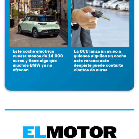
Este coche eléctrico
La OCU lanza un aviso a
cuesta menos de 14.000
quienes alquilen un coche
euros y tiene algo que
este verano: este
muchos BMW ya no
despiste puede costarte
ofrecen
cientos de euros