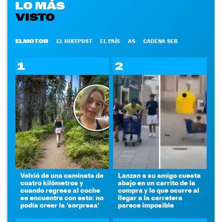
LO MÁS
VISTO
ELMOTOR
EL HUFFPOST
EL PAÍS
AS
CADENA SER
1
2
Volvió de una caminata de
Lanzan a su amigo cuesta
cuatro kilómetros y
abajo en un carrito de la
cuando regresa al coche
compra y lo que ocurre al
se encuentra con esto: no
llegar a la carretera
podía creer la 'sorpresa'
parece imposible