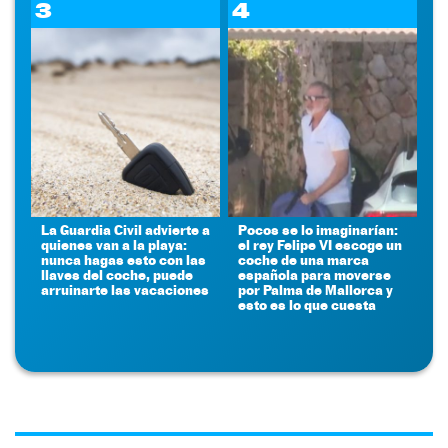
3
4
La Guardia Civil advierte a
Pocos se lo imaginarían:
quienes van a la playa:
el rey Felipe VI escoge un
nunca hagas esto con las
coche de una marca
llaves del coche, puede
española para moverse
arruinarte las vacaciones
por Palma de Mallorca y
esto es lo que cuesta