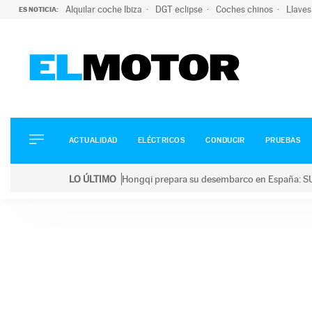
Alquilar coche Ibiza
DGT eclipse
Coches chinos
Llaves
ES NOTICIA:
ACTUALIDAD
ELÉCTRICOS
CONDUCIR
ACTUALIDAD
ELÉCTRICOS
CONDUCIR
PRUEBAS
PRUEBAS
Saltar
VIRALES
LO ÚLTIMO
Hongqi prepara su desembarco en España: SU
al
PODCAST
LO ÚLTIMO
Hongqi prepara su desembarco en España: SUV eléc
contenido
MOTOS
TECNOLOGÍA
SUPERCOCHES
MOTORTV
PREMIOS
SERVICIOS