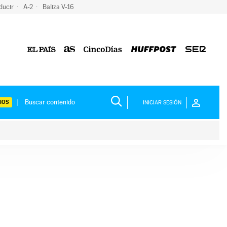
ducir
A-2
Baliza V-16
IOS
INICIAR SESIÓN
ium