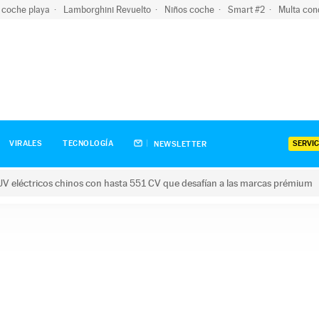
 coche playa
Lamborghini Revuelto
Niños coche
Smart #2
Multa con
SERVIC
VIRALES
TECNOLOGÍA
NEWSLETTER
V eléctricos chinos con hasta 551 CV que desafían a las marcas prémium
tricos chinos con hasta 551 CV que desafían a las marcas prém