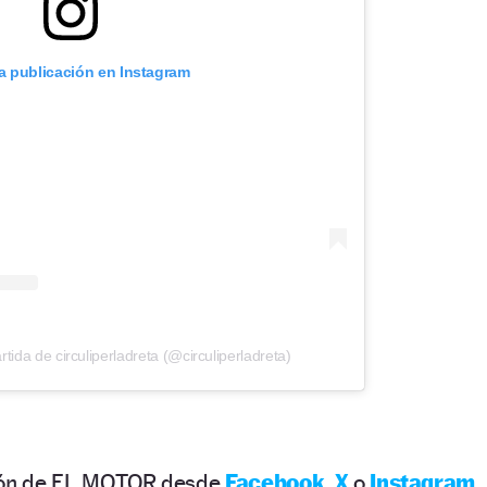
ta publicación en Instagram
ida de circuliperladreta (@circuliperladreta)
ción de EL MOTOR desde
Facebook
,
X
o
Instagram