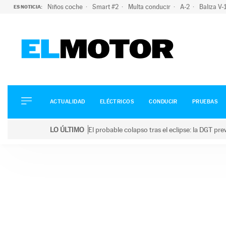
Niños coche
Smart #2
Multa conducir
A-2
Baliza V
ES NOTICIA:
ACTUALIDAD
ELÉCTRICOS
CONDUCIR
ACTUALIDAD
ELÉCTRICOS
CONDUCIR
PRUEBAS
PRUEBAS
Saltar
VIRALES
LO ÚLTIMO
El probable colapso tras el eclipse: la DGT p
al
PODCAST
LO ÚLTIMO
El probable colapso tras el eclipse: la DGT prevé u
contenido
MOTOS
TECNOLOGÍA
SUPERCOCHES
MOTORTV
PREMIOS
SERVICIOS