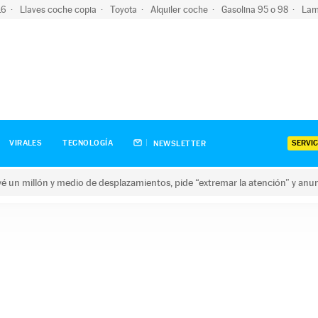
-16
Llaves coche copia
Toyota
Alquiler coche
Gasolina 95 o 98
Lam
SERVIC
VIRALES
TECNOLOGÍA
NEWSLETTER
revé un millón y medio de desplazamientos, pide “extremar la atención” y anu
n millón y medio de desplazamientos, pide “extremar la atención”