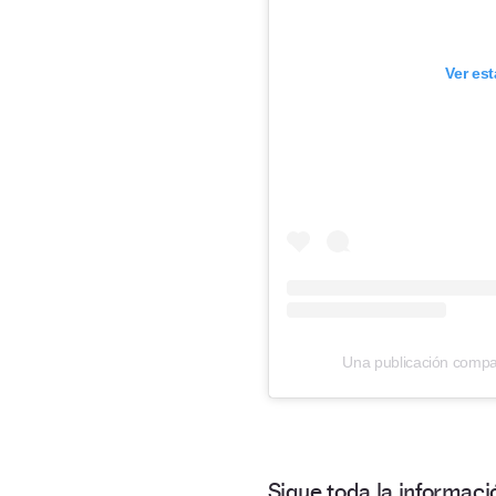
Ver es
Una publicación compart
Sigue toda la informa