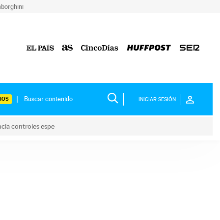
borghini
IOS
INICIAR SESIÓN
ncia controles espe
 y anuncia controles espe