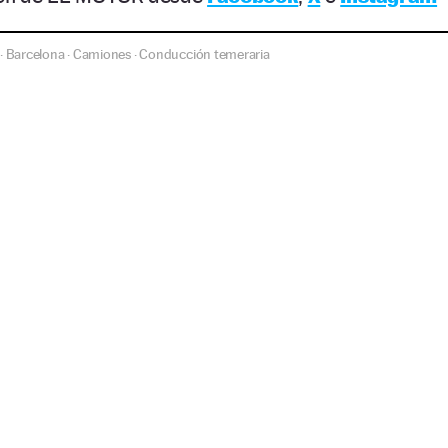
Barcelona
Camiones
Conducción temeraria
·
·
·