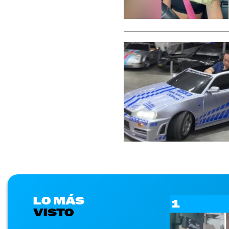
LO MÁS
1
VISTO