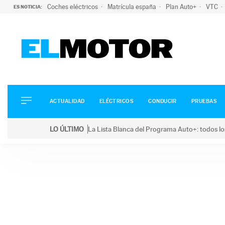
Coches eléctricos
Matrícula españa
Plan Auto+
VTC
ES NOTICIA:
ACTUALIDAD
ELÉCTRICOS
CONDUCIR
ACTUALIDAD
ELÉCTRICOS
CONDUCIR
PRUEBAS
PRUEBAS
Saltar
VIRALES
LO ÚLTIMO
La Lista Blanca del Programa Auto+: todos lo
al
PODCAST
LO ÚLTIMO
La Lista Blanca del Programa Auto+: todos los coc
contenido
MOTOS
TECNOLOGÍA
SUPERCOCHES
MOTORTV
PREMIOS
SERVICIOS