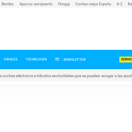
Bentley
Aparcar aeropuerto
Hongqi
Coches viejos España
A-2
Ba
SERVIC
VIRALES
TECNOLOGÍA
NEWSLETTER
s coches eléctricos e híbridos enchufables que se pueden acoger a las ayu
hes eléctricos e híbridos enchufables que se pueden acoger a la