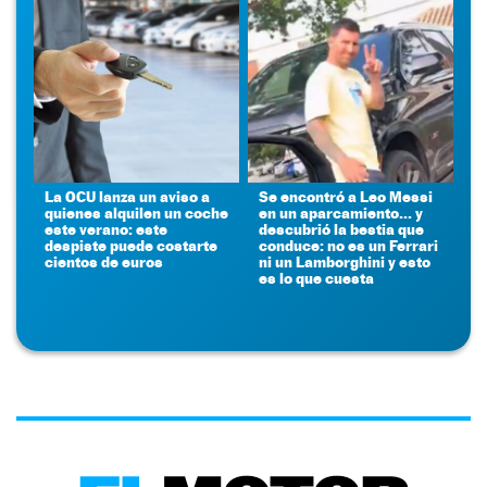
La OCU lanza un aviso a
Se encontró a Leo Messi
quienes alquilen un coche
en un aparcamiento... y
este verano: este
descubrió la bestia que
despiste puede costarte
conduce: no es un Ferrari
cientos de euros
ni un Lamborghini y esto
es lo que cuesta