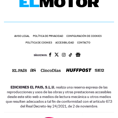
AVISO LEGAL
POLÍTICA DE PRIVACIDAD
CONFIGURACIÓN DE COOKIES
POLÍTICA DE COOKIES
ACCESIBILIDAD
CONTACTO
SÍGUENOS:
EDICIONES EL PAIS, S.L.U.
realiza una reserva expresa de las
reproducciones y usos de las obras y otras prestaciones accesibles
desde este sitio web a medios de lectura mecánica u otros medios
que resulten adecuados a tal fin de conformidad con el artículo 67.3
del Real Decreto-ley 24/2021, de 2 de noviembre.