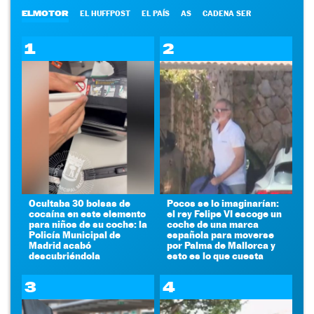
ELMOTOR
EL HUFFPOST
EL PAÍS
AS
CADENA SER
1
2
Ocultaba 30 bolsas de
Pocos se lo imaginarían:
cocaína en este elemento
el rey Felipe VI escoge un
para niños de su coche: la
coche de una marca
Policía Municipal de
española para moverse
Madrid acabó
por Palma de Mallorca y
descubriéndola
esto es lo que cuesta
3
4