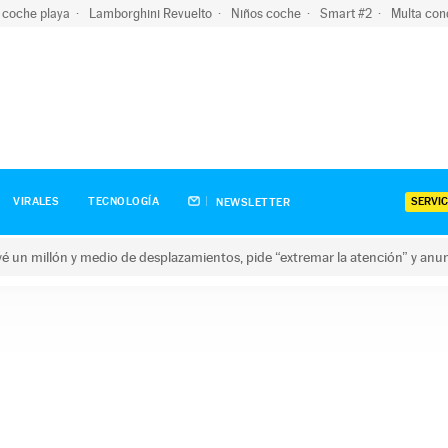
 coche playa
Lamborghini Revuelto
Niños coche
Smart #2
Multa con
SERVIC
VIRALES
TECNOLOGÍA
NEWSLETTER
revé un millón y medio de desplazamientos, pide “extremar la atención” y anu
n millón y medio de desplazamientos, pide “extremar la atención”