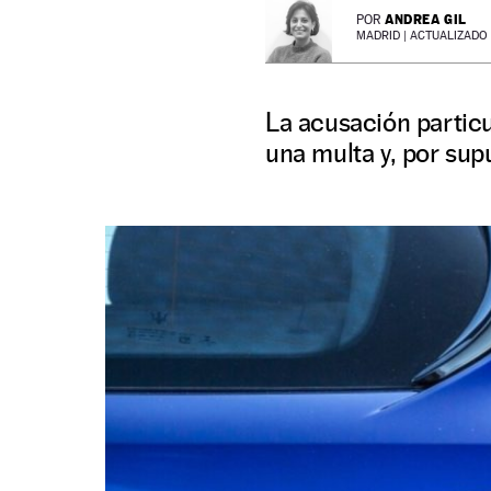
ANDREA GIL
POR
MADRID |
ACTUALIZADO 0
La acusación particu
una multa y, por supu