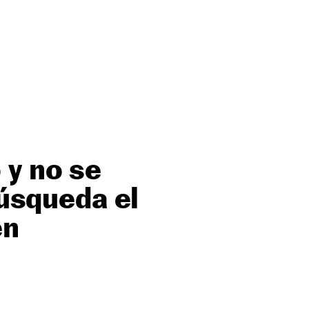
 y no se
búsqueda el
en