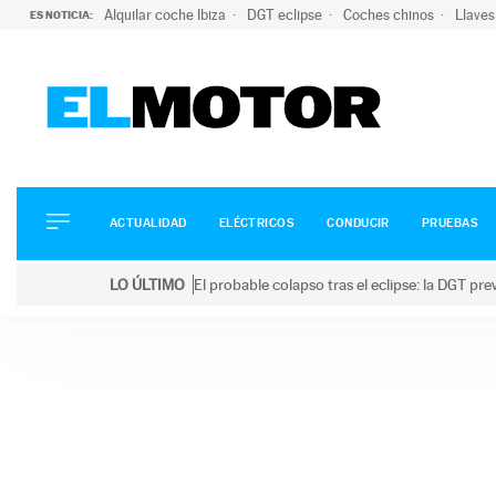
Alquilar coche Ibiza
DGT eclipse
Coches chinos
Llaves
ES NOTICIA:
ACTUALIDAD
ELÉCTRICOS
CONDUCIR
ACTUALIDAD
ELÉCTRICOS
CONDUCIR
PRUEBAS
PRUEBAS
Saltar
VIRALES
LO ÚLTIMO
El probable colapso tras el eclipse: la DGT p
al
PODCAST
LO ÚLTIMO
El probable colapso tras el eclipse: la DGT prevé u
contenido
MOTOS
TECNOLOGÍA
SUPERCOCHES
MOTORTV
PREMIOS
SERVICIOS