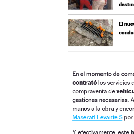
destin
El nue
condu
En el momento de comen
contrató
los servicios
compraventa de
vehíc
gestiones necesarias. A
manos a la obra y enco
Maserati Levante S
po
Y, efectivamente, este
h